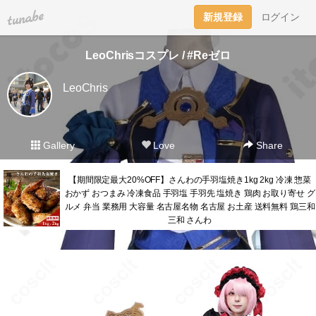
tuna.be
新規登録
ログイン
LeoChrisコスプレ / #Reゼロ
LeoChris
Gallery
Love
Share
【期間限定最大20%OFF】さんわの手羽塩焼き1kg 2kg 冷凍 惣菜
おかず おつまみ 冷凍食品 手羽塩 手羽先 塩焼き 鶏肉 お取り寄せ グ
ルメ 弁当 業務用 大容量 名古屋名物 名古屋 お土産 送料無料 鶏三和
三和 さんわ