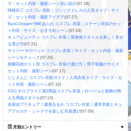
ズ・セット内容・撮影シーン別に紹介
(07.28)
時崎狂三 コスプレ 衣装｜ゴシックドレスの人気タイプ・サイ
ズ・セット内容・撮影アイデア
(07.27)
BanG Dream! 仲町あられ コスプレ 衣装｜ステージ衣装のセッ
ト内容・サイズ・おすすめシーン
(07.24)
キュアビューティ コスプレ 衣装｜変身後スタイルを美しく見せ
る選び方
(07.21)
サイバー サロペット コスプレ衣装｜サイズ・セット内容・撮影
シーンをチェック
(07.20)
桜蘭高校ホスト部 コスプレ 衣装の選び方｜男子制服のサイズ・
セット内容・撮影シーン
(07.17)
にじさんじ コスプレ衣装ガイド｜人気衣装タイプ・サイズ・セ
ット内容・撮影シーン
(07.15)
FGO ネロブライド第2再臨コスプレ衣装｜白ベールと装飾が映
える再臨スタイル
(07.13)
名探偵プリキュア！森亜るるか コスプレ衣装｜通常衣装とキュ
アアルカナ・シャドウを楽しむ衣装選び
(07.09)
月別エントリー