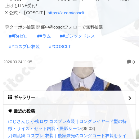
上げもLINE受付!
X 公式：【COSCLT】
https://x.com/cosclt
🎊クーポン抽選 開催中@coscltフォローで無料抽選
##Reゼロ
##ラム
##ゴシックドレス
##コスプレ衣装
##COSCLT
0
2026.03.24 11:35
ギャラリー
最近の投稿
にじさんじ 小柳ロウ コスプレ衣装｜ロングレイヤード型の特
徴・サイズ・セット内容・撮影シーン
(08.03)
刀剣乱舞 コスプレ 衣装｜後家兼光のロングコート衣装をサイ