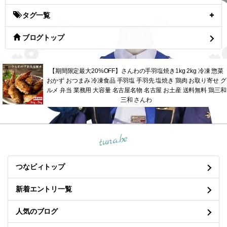
タグ一覧
ブログトップ
【期間限定最大20%OFF】さんわの手羽塩焼き1kg 2kg 冷凍 惣菜
おかず おつまみ 冷凍食品 手羽塩 手羽先 塩焼き 鶏肉 お取り寄せ グ
ルメ 弁当 業務用 大容量 名古屋名物 名古屋 お土産 送料無料 鶏三和
三和 さんわ
tuna.be
つなビィトップ
新着エントリ一覧
人気のブログ