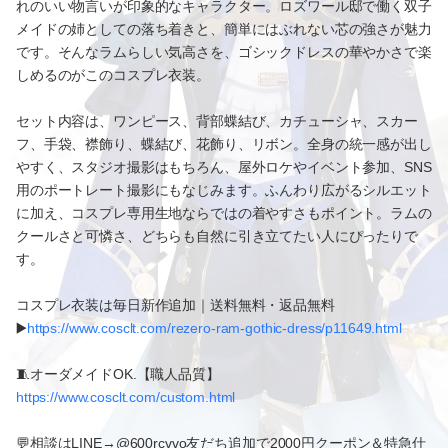
れのいい物言いが印象的なキャラクター。ロズワール邸で働く双子
メイドの姉としての落ち着きと、簡単にはぶれない芯の強さが魅力
です。そんなラムらしい気高さを、ゴシックドレスの華やかさで楽
しめるのがこのコスプレ衣装。
セット内容は、ワンピース、背部蝶結び、カチューシャ、スカー
フ、手袋、襟飾り、蝶結び、花飾り、リボン。全身の統一感が出し
やすく、スタジオ撮影はもちろん、屋外ロケやイベント参加、SNS
用のポートレート撮影にもなじみます。ふんわり広がるシルエット
に加え、コスプレ専用生地ならではの着やすさもポイント。ラムの
クールさと可憐さ、どちらも自然に引き立てたい人にぴったりで
す。
コスプレ衣装は毎日新作追加｜送料無料・返品無料
▶️
https://www.cosclt.com/rezero-ram-gothic-dress/p11649.html
🧵オーダメイドOK.【職人品質】
https://www.cosclt.com/custom.html
💬相談はLINE→@600rcvvo友だち追加で2000円クーポン＆特急仕