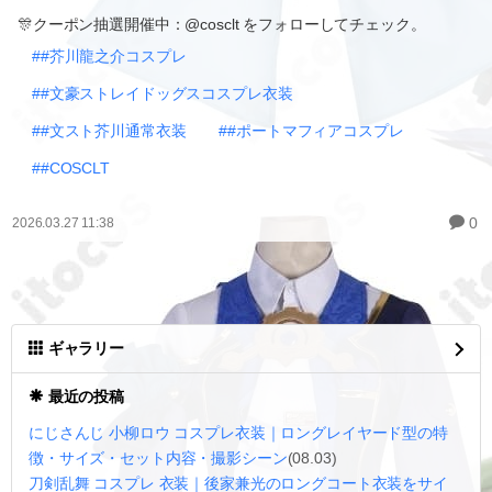
🎊クーポン抽選開催中：@cosclt をフォローしてチェック。
##芥川龍之介コスプレ
##文豪ストレイドッグスコスプレ衣装
##文スト芥川通常衣装
##ポートマフィアコスプレ
##COSCLT
0
2026.03.27 11:38
ギャラリー
最近の投稿
にじさんじ 小柳ロウ コスプレ衣装｜ロングレイヤード型の特
徴・サイズ・セット内容・撮影シーン
(08.03)
刀剣乱舞 コスプレ 衣装｜後家兼光のロングコート衣装をサイ