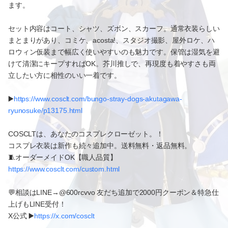
ます。
セット内容はコート、シャツ、ズボン、スカーフ。通常衣装らしい
まとまりがあり、コミケ、acosta!、スタジオ撮影、屋外ロケ、ハ
ロウィン仮装まで幅広く使いやすいのも魅力です。保管は湿気を避
けて清潔にキープすればOK。芥川推しで、再現度も着やすさも両
立したい方に相性のいい一着です。
▶️
https://www.cosclt.com/bungo-stray-dogs-akutagawa-
ryunosuke/p13175.html
COSCLTは、あなたのコスプレクローゼット。！
コスプレ衣装は新作も続々追加中。送料無料・返品無料。
🧵オーダーメイドOK【職人品質】
https://www.cosclt.com/custom.html
💬相談はLINE→@600rcvvo 友だち追加で2000円クーポン＆特急仕
上げもLINE受付！
X公式 ▶️
https://x.com/cosclt