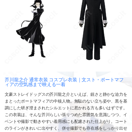
芥川龍之介 通常衣装 コスプレ衣装｜文スト・ポートマフ
ィアの空気感まで映える一着
文豪ストレイドッグスの芥川龍之介といえば、鋭さと静かな迫力を
まとったポートマフィアの中核人物。無駄のない立ち姿や、黒を基
調にした研ぎ澄まされたシルエットに惹かれる方も多いはずです。
この衣装は、そんな芥川らしい張りつめた雰囲気を意識しつつ、イ
ベントや撮影で動きやすい着用感にも配慮された仕上がり。コート
のラインがきれいに出やすく、併せ撮影でも存在感をしっかり出せ