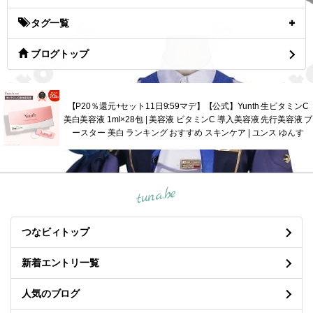
タグ一覧
ブログトップ
【P20％還元+セット11日9:59マデ】【公式】Yunth 生ビタミンC
美白美容液 1ml×28包 | 美容液 ビタミンC 導入美容液 先行美容液 ブ
ースター 美白 ランキング おすすめ スキンケア | ユンス ゆんす
tuna.be
つなビィトップ
新着エントリ一覧
人気のブログ