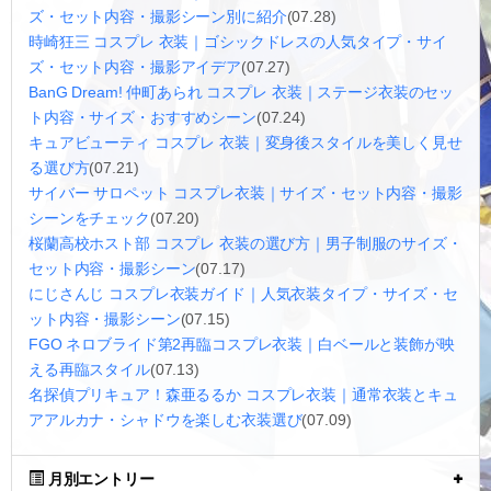
ズ・セット内容・撮影シーン別に紹介
(07.28)
時崎狂三 コスプレ 衣装｜ゴシックドレスの人気タイプ・サイ
ズ・セット内容・撮影アイデア
(07.27)
BanG Dream! 仲町あられ コスプレ 衣装｜ステージ衣装のセッ
ト内容・サイズ・おすすめシーン
(07.24)
キュアビューティ コスプレ 衣装｜変身後スタイルを美しく見せ
る選び方
(07.21)
サイバー サロペット コスプレ衣装｜サイズ・セット内容・撮影
シーンをチェック
(07.20)
桜蘭高校ホスト部 コスプレ 衣装の選び方｜男子制服のサイズ・
セット内容・撮影シーン
(07.17)
にじさんじ コスプレ衣装ガイド｜人気衣装タイプ・サイズ・セ
ット内容・撮影シーン
(07.15)
FGO ネロブライド第2再臨コスプレ衣装｜白ベールと装飾が映
える再臨スタイル
(07.13)
名探偵プリキュア！森亜るるか コスプレ衣装｜通常衣装とキュ
アアルカナ・シャドウを楽しむ衣装選び
(07.09)
月別エントリー