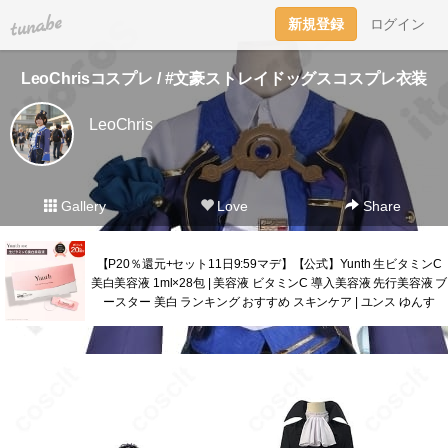
tuna.be
新規登録
ログイン
LeoChrisコスプレ / #文豪ストレイドッグスコスプレ衣装
LeoChris
Gallery
Love
Share
【P20％還元+セット11日9:59マデ】【公式】Yunth 生ビタミンC
美白美容液 1ml×28包 | 美容液 ビタミンC 導入美容液 先行美容液 ブ
ースター 美白 ランキング おすすめ スキンケア | ユンス ゆんす