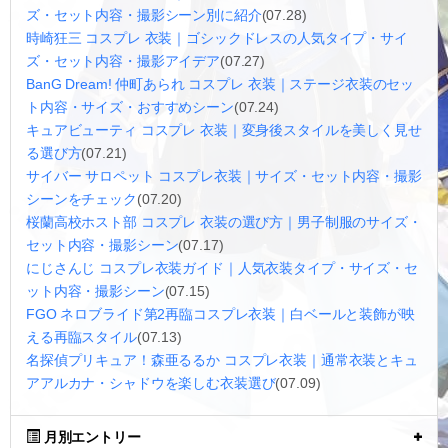
ズ・セット内容・撮影シーン別に紹介
(07.28)
時崎狂三 コスプレ 衣装｜ゴシックドレスの人気タイプ・サイ
ズ・セット内容・撮影アイデア
(07.27)
BanG Dream! 仲町あられ コスプレ 衣装｜ステージ衣装のセッ
ト内容・サイズ・おすすめシーン
(07.24)
キュアビューティ コスプレ 衣装｜変身後スタイルを美しく見せ
る選び方
(07.21)
サイバー サロペット コスプレ衣装｜サイズ・セット内容・撮影
シーンをチェック
(07.20)
桜蘭高校ホスト部 コスプレ 衣装の選び方｜男子制服のサイズ・
セット内容・撮影シーン
(07.17)
にじさんじ コスプレ衣装ガイド｜人気衣装タイプ・サイズ・セ
ット内容・撮影シーン
(07.15)
FGO ネロブライド第2再臨コスプレ衣装｜白ベールと装飾が映
える再臨スタイル
(07.13)
名探偵プリキュア！森亜るるか コスプレ衣装｜通常衣装とキュ
アアルカナ・シャドウを楽しむ衣装選び
(07.09)
月別エントリー