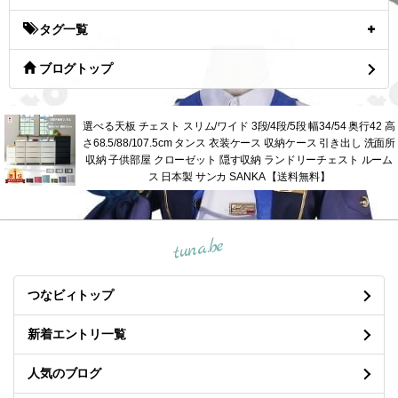
タグ一覧
ブログトップ
選べる天板 チェスト スリム/ワイド 3段/4段/5段 幅34/54 奥行42 高
さ68.5/88/107.5cm タンス 衣装ケース 収納ケース 引き出し 洗面所
収納 子供部屋 クローゼット 隠す収納 ランドリーチェスト ルーム
ス 日本製 サンカ SANKA 【送料無料】
tuna.be
つなビィトップ
新着エントリ一覧
人気のブログ