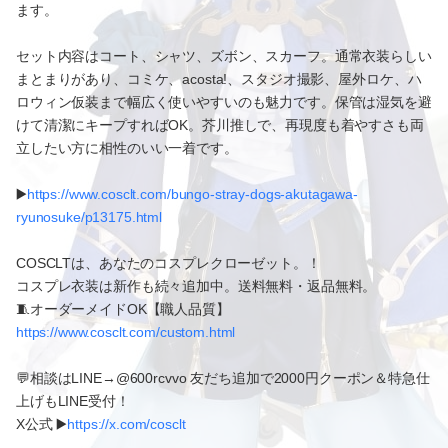
ます。
セット内容はコート、シャツ、ズボン、スカーフ。通常衣装らしい
まとまりがあり、コミケ、acosta!、スタジオ撮影、屋外ロケ、ハ
ロウィン仮装まで幅広く使いやすいのも魅力です。保管は湿気を避
けて清潔にキープすればOK。芥川推しで、再現度も着やすさも両
立したい方に相性のいい一着です。
▶️
https://www.cosclt.com/bungo-stray-dogs-akutagawa-
ryunosuke/p13175.html
COSCLTは、あなたのコスプレクローゼット。！
コスプレ衣装は新作も続々追加中。送料無料・返品無料。
🧵オーダーメイドOK【職人品質】
https://www.cosclt.com/custom.html
💬相談はLINE→@600rcvvo 友だち追加で2000円クーポン＆特急仕
上げもLINE受付！
X公式 ▶️
https://x.com/cosclt