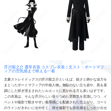
芥川龍之介 通常衣装 コスプレ衣装｜文スト・ポートマフ
ィアの空気感まで映える一着
文豪ストレイドッグスの芥川龍之介といえば、鋭さと静かな迫力を
まとったポートマフィアの中核人物。無駄のない立ち姿や、黒を基
調にした研ぎ澄まされたシルエットに惹かれる方も多いはずです。
この衣装は、そんな芥川らしい張りつめた雰囲気を意識しつつ、イ
ベントや撮影で動きやすい着用感にも配慮された仕上がり。コート
のラインがきれいに出やすく、併せ撮影でも存在感をしっかり出せ