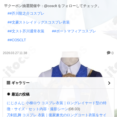
🎊クーポン抽選開催中：@cosclt をフォローしてチェック。
##芥川龍之介コスプレ
##文豪ストレイドッグスコスプレ衣装
##文スト芥川通常衣装
##ポートマフィアコスプレ
##COSCLT
0
2026.03.27 11:38
ギャラリー
最近の投稿
にじさんじ 小柳ロウ コスプレ衣装｜ロングレイヤード型の特
徴・サイズ・セット内容・撮影シーン
(08.03)
刀剣乱舞 コスプレ 衣装｜後家兼光のロングコート衣装をサイ