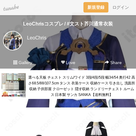
tuna.be
新規登録
ログイン
LeoChrisコスプレ / #文スト芥川通常衣装
LeoChris
Gallery
Love
Share
選べる天板 チェスト スリム/ワイド 3段/4段/5段 幅34/54 奥行42 高
さ68.5/88/107.5cm タンス 衣装ケース 収納ケース 引き出し 洗面所
収納 子供部屋 クローゼット 隠す収納 ランドリーチェスト ルーム
ス 日本製 サンカ SANKA 【送料無料】