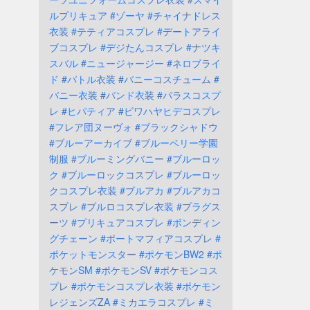
ルプリキュア
#ゾーヤ
#チャイナドレス
衣装
#テティアコスプレ
#デートアライ
ブコスプレ
#デジたんコスプレ
#ナツキ
スバル
#ニュージャージー
#ネロブライ
ド
#バトル衣装
#バニーコスチューム
#
バニー衣装
#バンド衣装
#パラスコスプ
レ
#ヒパティア
#ビワハヤヒデコスプレ
#フレア団ヌーヴォ
#ブラックシャドウ
#ブルーアーカイブ
#ブルーベリー学園
制服
#ブルーミングバニー
#ブルーロッ
ク
#ブルーロックコスプレ
#ブルーロッ
クコスプレ衣装
#ブルアカ
#ブルアカコ
スプレ
#ブルロコスプレ衣装
#プラグス
ーツ
#プリキュアコスプレ
#ボンディン
グチェーン
#ポートマフィアコスプレ
#
ポケットモンスター
#ポケモンBW2
#ポ
ケモンSM
#ポケモンSV
#ポケモンコス
プレ
#ポケモンコスプレ衣装
#ポケモン
レジェンズZA
#ミカエラコスプレ
#ミ