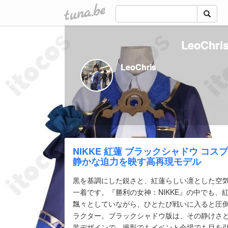
tuna.be
LeoCh
LeoChris
NIKKE 紅蓮 ブラックシャドウ コスプレ
静かな迫力を映す高再現モデル
黒を基調にした鋭さと、紅蓮らしい凛とした空
一着です。『勝利の女神：NIKKE』の中でも、紅蓮
飄々としていながら、ひとたび戦いに入ると圧
ラクター。ブラックシャドウ版は、その静けさ
装デザインで、撮影でもイベント会場でも目を