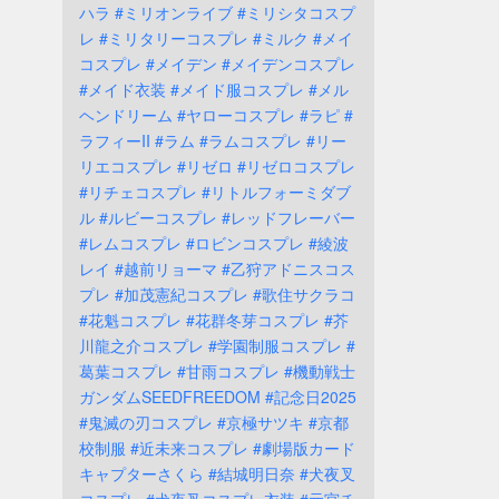
ハラ
#ミリオンライブ
#ミリシタコスプ
レ
#ミリタリーコスプレ
#ミルク
#メイ
コスプレ
#メイデン
#メイデンコスプレ
#メイド衣装
#メイド服コスプレ
#メル
ヘンドリーム
#ヤローコスプレ
#ラピ
#
ラフィーII
#ラム
#ラムコスプレ
#リー
リエコスプレ
#リゼロ
#リゼロコスプレ
#リチェコスプレ
#リトルフォーミダブ
ル
#ルビーコスプレ
#レッドフレーバー
#レムコスプレ
#ロビンコスプレ
#綾波
レイ
#越前リョーマ
#乙狩アドニスコス
プレ
#加茂憲紀コスプレ
#歌住サクラコ
#花魁コスプレ
#花群冬芽コスプレ
#芥
川龍之介コスプレ
#学園制服コスプレ
#
葛葉コスプレ
#甘雨コスプレ
#機動戦士
ガンダムSEEDFREEDOM
#記念日2025
#鬼滅の刃コスプレ
#京極サツキ
#京都
校制服
#近未来コスプレ
#劇場版カード
キャプターさくら
#結城明日奈
#犬夜叉