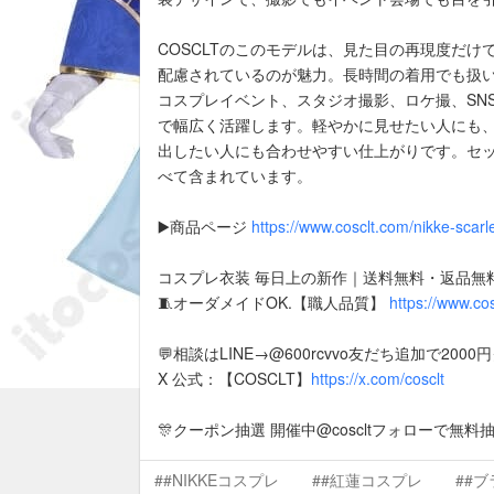
COSCLTのこのモデルは、見た目の再現度だけ
配慮されているのが魅力。長時間の着用でも扱
コスプレイベント、スタジオ撮影、ロケ撮、SN
で幅広く活躍します。軽やかに見せたい人にも
出したい人にも合わせやすい仕上がりです。セ
べて含まれています。
▶️商品ページ
https://www.cosclt.com/nikke-scar
コスプレ衣装 毎日上の新作｜送料無料・返品無
🧵オーダメイドOK.【職人品質】
https://www.co
💬相談はLINE→@600rcvvo友だち追加で200
X 公式：【COSCLT】
https://x.com/cosclt
🎊クーポン抽選 開催中@coscltフォローで無料
##NIKKEコスプレ
##紅蓮コスプレ
##