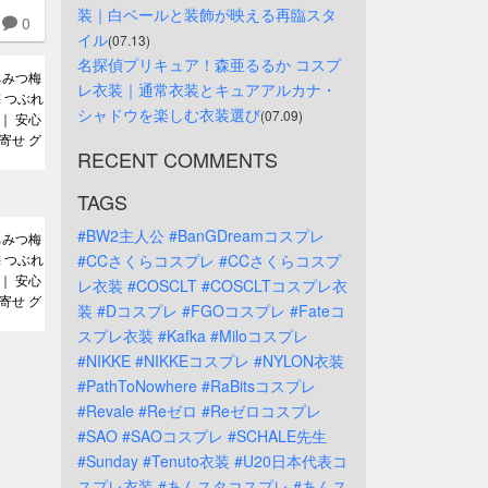
装｜白ベールと装飾が映える再臨スタ
0
イル
(07.13)
名探偵プリキュア！森亜るるか コスプ
ちみつ梅
レ衣装｜通常衣装とキュアアルカナ・
梅 つぶれ
シャドウを楽しむ衣装選び
(07.09)
｜ 安心
寄せ グ
RECENT COMMENTS
TAGS
#BW2主人公
#BanGDreamコスプレ
ちみつ梅
梅 つぶれ
#CCさくらコスプレ
#CCさくらコスプ
｜ 安心
レ衣装
#COSCLT
#COSCLTコスプレ衣
寄せ グ
装
#Dコスプレ
#FGOコスプレ
#Fateコ
スプレ衣装
#Kafka
#Miloコスプレ
#NIKKE
#NIKKEコスプレ
#NYLON衣装
#PathToNowhere
#RaBitsコスプレ
#Revale
#Reゼロ
#Reゼロコスプレ
#SAO
#SAOコスプレ
#SCHALE先生
#Sunday
#Tenuto衣装
#U20日本代表コ
スプレ衣装
#あんスタコスプレ
#あんス