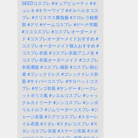
SEEDコスプレ
#キュアビューティ
#キ
ュレネ
#キラーワイフ
#ギルベルタコス
プレ
#クリスマス勝負服
#クロレラ観察
部
#グリ
#ゲームコスプレ
#ゲヘナ学園
#コココスプレ
#コスプレオーダーメイ
ド
#コスプレオーダーメイドおすすめ
#
コスプレオーダーメイド個人おすすめ
#
コスプレ衣装
#コスプレ衣装アニメ女
#
コスプレ衣装オーダーメイド
#コスプレ
衣装通販
#コスプレ撮影
#コスプレ初心
者
#ゴシックドレス
#ゴシックドレス衣
装
#サイバーコスプレ
#サロペットコス
プレ
#サンゴ衣装
#サンデー
#シークレ
ットポリス風
#シエルコスプレ
#シャッ
クルカトリーナ
#シンコスプレ
#シンボ
リルドルフ
#ジムリーダーコスプレ
#ジ
ャージ衣装
#スグリコスプレ
#スターレ
イル衣装
#スタレ
#スタレコスプレ
#ス
タレコスプレ衣装
#ステージ衣装
#スポ
ーツユニフォームコスプレ衣装
#スマイ