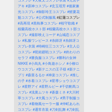
コスプレ
#犬夜叉コスプレ衣装
#元宮チ
アキ
#原神コスプレ
#玄玉瑶芳
#後家兼
光コスプレ
#御影玲王コスプレ
#鯉夏花
魁コスプレ
#公式制服風
#紅蓮コスプレ
#高再現
#黒執事コスプレ
#桜守歌織
#
桜蘭高校ホスト部
#桜蘭高校ホスト部コ
スプレ
#撮影映えコーデ
#山城恋コスプ
レ
#私服ワンピース
#糸師冴
#糸師冴コ
スプレ衣装
#時崎狂三コスプレ
#主人公
コスプレ
#呪術廻戦コスプレ
#終わりの
セラフ
#勝負服コスプレ
#勝利の女神
NIKKE
#小烏丸
#小鳥遊ホシノ
#小柳ロ
ウコスプレ
#新テニスの王子様
#新テニ
プリ
#森亜るるか
#神楽コスプレ
#推し
の子
#水着コスプレ
#星導ショウコスプ
レ
#星野アイ
#星野ルビー
#千切豹馬コ
スプレ
#浅黄ムツキ
#蒼森ミネ
#大川村
寧コスプレ
#大鳳コスプレ
#男子制服コ
スプレ
#着物風セーラー服
#仲町あられ
コスプレ
#通常衣装
#刀剣乱舞
#刀剣乱