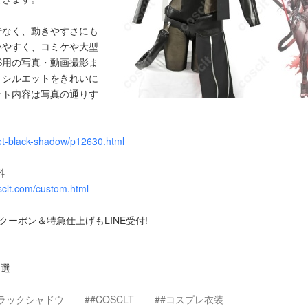
でなく、動きやすさにも
いやすく、コミケや大型
S用の写真・動画撮影ま
、シルエットをきれいに
ット内容は写真の通りす
let-black-shadow/p12630.html
料
sclt.com/custom.html
0円クーポン＆特急仕上げもLINE受付!
抽選
ブラックシャドウ
##COSCLT
##コスプレ衣装