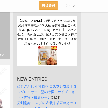
新規登録
ログイン
【30％オフSALE】 梅干し 訳あり つぶれ 梅 
紀州 南高梅 塩分6% 大粒 完熟梅 国産 こくの
梅 300g×4 パック (1.2kg) セット 【トノハタ
公式】 焼き あごだし お試し 安心 低塩 お得 天
然塩 天日塩 梅干 和歌山 お取り寄せ グルメ 食
品 食べ物 おすすめ 人気 ご飯のお供
re
NEW ENTRIES
にじさんじ 小柳ロウ コスプレ衣装｜ロ
ングレイヤード型の特徴・サイズ・セ
ット内容・撮影シーン
(08.03)
刀剣乱舞 コスプレ 衣装｜後家兼光のロ