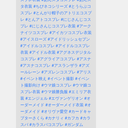
タ衣装
#ちびネコシリーズ
#とうらぶコ
スプレ
#とんがり帽子のアトリエコスプ
レ
#とんアトコスプレ
#にじさんじコス
プレ
#にじさんじコスプレ衣装
#アーク
ナイツコスプレ
#アイカツコスプレ衣装
#アイスローズ
#アイドリッシュセブン
#アイドルコスプレ
#アイドルコスプレ
衣装
#アイドル衣装
#アグネスデジタル
コスプレ
#アグライアコスプレ
#アスナ
#アスナコスプレ
#アスランザラ
#アズ
ールレーン
#アズレンコスプレ
#アリス
#イベント映え
#イベント撮影
#イベン
ト撮影向け
#ウマ娘コスプレ
#ウマ娘コ
スプレ衣装
#ウマ娘勝負服
#エミリア衣
装
#エンジェル
#エヴァンゲリオン
#オ
ーダーメイド
#オーダーメイド衣装
#オ
ーダメイド
#オリヴァ愛空
#カードキャ
プターさくら
#カナリィ
#カフカ
#カラ
スバ
#カラスバコスプレ
#ガンダム