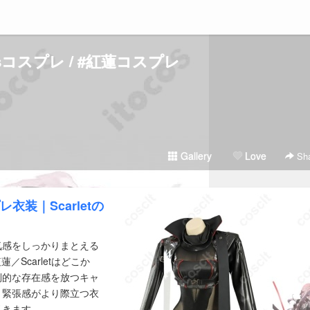
risコスプレ / #紅蓮コスプレ
Gallery
Love
Sha
衣装｜Scarletの
気感をしっかりまとえる
／Scarletはどこか
倒的な存在感を放つキャ
と緊張感がより際立つ衣
引きます。