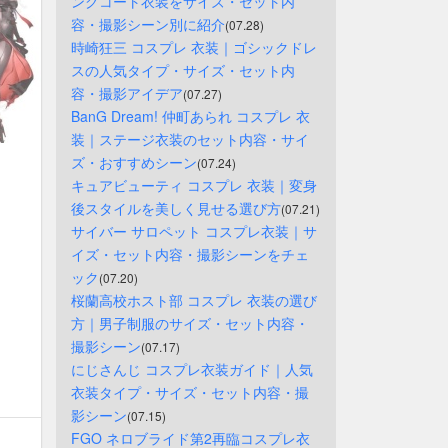
ングコート衣装をサイズ・セット内
容・撮影シーン別に紹介
(07.28)
時崎狂三 コスプレ 衣装｜ゴシックドレ
スの人気タイプ・サイズ・セット内
容・撮影アイデア
(07.27)
BanG Dream! 仲町あられ コスプレ 衣
装｜ステージ衣装のセット内容・サイ
ズ・おすすめシーン
(07.24)
キュアビューティ コスプレ 衣装｜変身
後スタイルを美しく見せる選び方
(07.21)
サイバー サロペット コスプレ衣装｜サ
イズ・セット内容・撮影シーンをチェ
ック
(07.20)
桜蘭高校ホスト部 コスプレ 衣装の選び
方｜男子制服のサイズ・セット内容・
撮影シーン
(07.17)
にじさんじ コスプレ衣装ガイド｜人気
衣装タイプ・サイズ・セット内容・撮
影シーン
(07.15)
FGO ネロブライド第2再臨コスプレ衣