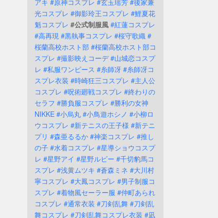
アキ
#原神コスプレ
#玄玉瑶芳
#後家兼
光コスプレ
#御影玲王コスプレ
#鯉夏花
魁コスプレ
#公式制服風
#紅蓮コスプレ
#高再現
#黒執事コスプレ
#桜守歌織
#
桜蘭高校ホスト部
#桜蘭高校ホスト部コ
スプレ
#撮影映えコーデ
#山城恋コスプ
レ
#私服ワンピース
#糸師冴
#糸師冴コ
スプレ衣装
#時崎狂三コスプレ
#主人公
コスプレ
#呪術廻戦コスプレ
#終わりの
セラフ
#勝負服コスプレ
#勝利の女神
NIKKE
#小烏丸
#小鳥遊ホシノ
#小柳ロ
ウコスプレ
#新テニスの王子様
#新テニ
プリ
#森亜るるか
#神楽コスプレ
#推し
の子
#水着コスプレ
#星導ショウコスプ
レ
#星野アイ
#星野ルビー
#千切豹馬コ
スプレ
#浅黄ムツキ
#蒼森ミネ
#大川村
寧コスプレ
#大鳳コスプレ
#男子制服コ
スプレ
#着物風セーラー服
#仲町あられ
コスプレ
#通常衣装
#刀剣乱舞
#刀剣乱
舞コスプレ
#刀剣乱舞コスプレ衣装
#凪