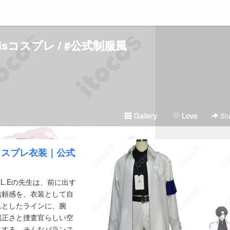
risコスプレ / #公式制服風
Gallery
Love
Sha
生 コスプレ衣装｜公式
.L.Eの先生は、前に出す
信頼感を、衣装として自
んとしたラインに、腕
端正さと捜査官らしい空
えする、そんなバランス