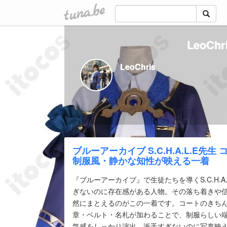
tuna.be
LeoCh
LeoChris
ブルーアーカイブ S.C.H.A.L.E先
制服風・静かな知性が映える一着
『ブルーアーカイブ』で生徒たちを導くS.C.H.A
ぎないのに存在感がある人物。その落ち着きや
然にまとえるのがこの一着です。コートのきち
章・ベルト・名札が加わることで、制服らしい
気感をしっかり演出。派手すぎないのに写真映