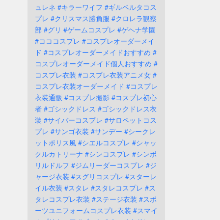
ュレネ
#キラーワイフ
#ギルベルタコス
プレ
#クリスマス勝負服
#クロレラ観察
部
#グリ
#ゲームコスプレ
#ゲヘナ学園
#コココスプレ
#コスプレオーダーメイ
ド
#コスプレオーダーメイドおすすめ
#
コスプレオーダーメイド個人おすすめ
#
コスプレ衣装
#コスプレ衣装アニメ女
#
コスプレ衣装オーダーメイド
#コスプレ
衣装通販
#コスプレ撮影
#コスプレ初心
者
#ゴシックドレス
#ゴシックドレス衣
装
#サイバーコスプレ
#サロペットコス
プレ
#サンゴ衣装
#サンデー
#シークレ
ットポリス風
#シエルコスプレ
#シャッ
クルカトリーナ
#シンコスプレ
#シンボ
リルドルフ
#ジムリーダーコスプレ
#ジ
ャージ衣装
#スグリコスプレ
#スターレ
イル衣装
#スタレ
#スタレコスプレ
#ス
タレコスプレ衣装
#ステージ衣装
#スポ
ーツユニフォームコスプレ衣装
#スマイ