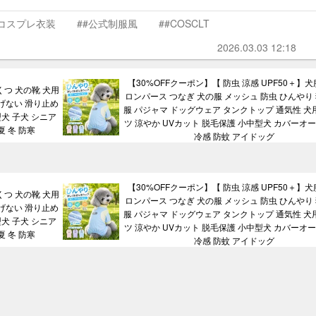
#コスプレ衣装
##公式制服風
##COSCLT
2026.03.03 12:18
【30%OFFクーポン】【 防虫 涼感 UPF50＋】犬
くつ 犬の靴 犬用
ロンパース つなぎ 犬の服 メッシュ 防虫 ひんやり 
げない 滑り止め
服 パジャマ ドッグウェア タンクトップ 通気性 犬用
犬 子犬 シニア
ツ 涼やか UVカット 脱毛保護 小中型犬 カバーオー
夏 冬 防寒
冷感 防蚊 アイドッグ
【30%OFFクーポン】【 防虫 涼感 UPF50＋】犬
くつ 犬の靴 犬用
ロンパース つなぎ 犬の服 メッシュ 防虫 ひんやり 
げない 滑り止め
服 パジャマ ドッグウェア タンクトップ 通気性 犬用
犬 子犬 シニア
ツ 涼やか UVカット 脱毛保護 小中型犬 カバーオー
夏 冬 防寒
冷感 防蚊 アイドッグ