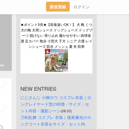
新規登録
ログイン
★ポイント5倍★【前後違いOK！】 犬 靴 くつ 
犬の靴 犬用シューズ ドッグシューズ ドッグブ
ーツ 脱げない 滑り止め 履かせやすい 肉球保
護 足カバー 散歩 小型犬 子犬 シニア 介護 レイ
ンシューズ 防水 メッシュ 夏 冬 防寒
re
NEW ENTRIES
にじさんじ 小柳ロウ コスプレ衣装｜ロ
ングレイヤード型の特徴・サイズ・セ
ット内容・撮影シーン
(08.03)
刀剣乱舞 コスプレ 衣装｜後家兼光のロ
ングコート衣装をサイズ・セット内