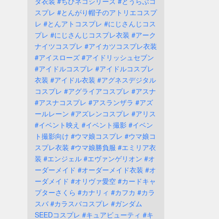
タ衣装
#ちびネコシリーズ
#とうらぶコ
スプレ
#とんがり帽子のアトリエコスプ
レ
#とんアトコスプレ
#にじさんじコス
プレ
#にじさんじコスプレ衣装
#アーク
ナイツコスプレ
#アイカツコスプレ衣装
#アイスローズ
#アイドリッシュセブン
#アイドルコスプレ
#アイドルコスプレ
衣装
#アイドル衣装
#アグネスデジタル
コスプレ
#アグライアコスプレ
#アスナ
#アスナコスプレ
#アスランザラ
#アズ
ールレーン
#アズレンコスプレ
#アリス
#イベント映え
#イベント撮影
#イベン
ト撮影向け
#ウマ娘コスプレ
#ウマ娘コ
スプレ衣装
#ウマ娘勝負服
#エミリア衣
装
#エンジェル
#エヴァンゲリオン
#オ
ーダーメイド
#オーダーメイド衣装
#オ
ーダメイド
#オリヴァ愛空
#カードキャ
プターさくら
#カナリィ
#カフカ
#カラ
スバ
#カラスバコスプレ
#ガンダム
SEEDコスプレ
#キュアビューティ
#キ