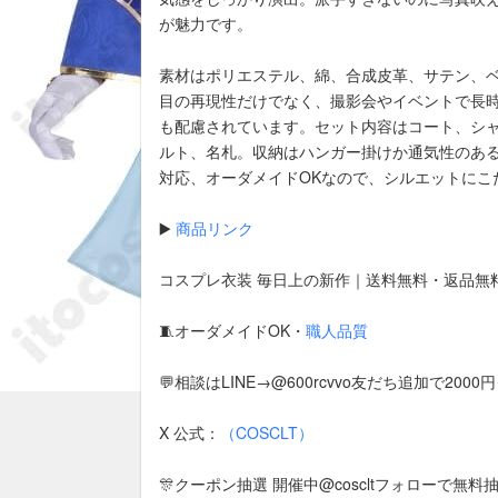
が魅力です。
素材はポリエステル、綿、合成皮革、サテン、
目の再現性だけでなく、撮影会やイベントで長
も配慮されています。セット内容はコート、シ
ルト、名札。収納はハンガー掛けか通気性のある
対応、オーダメイドOKなので、シルエットにこ
▶️
商品リンク
コスプレ衣装 毎日上の新作｜送料無料・返品無
🧵オーダメイドOK・
職人品質
💬相談はLINE→@600rcvvo友だち追加で200
X 公式：
（COSCLT）
🎊クーポン抽選 開催中@coscltフォローで無料