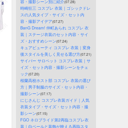
容・撮影シーン別に紹介
(07.28)
時崎狂三 コスプレ 衣装｜ゴシックドレ
スの人気タイプ・サイズ・セット内
容・撮影アイデア
(07.27)
BanG Dream! 仲町あられ コスプレ 衣
装｜ステージ衣装のセット内容・サイ
ズ・おすすめシーン
(07.24)
キュアビューティ コスプレ 衣装｜変身
後スタイルを美しく見せる選び方
(07.21)
サイバー サロペット コスプレ衣装｜サ
イズ・セット内容・撮影シーンをチェ
ック
(07.20)
桜蘭高校ホスト部 コスプレ 衣装の選び
方｜男子制服のサイズ・セット内容・
撮影シーン
(07.17)
にじさんじ コスプレ衣装ガイド｜人気
衣装タイプ・サイズ・セット内容・撮
影シーン
(07.15)
FGO ネロブライド第2再臨コスプレ衣
装｜白ベールと装飾が映える再臨スタ