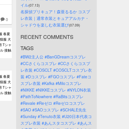
イル
(07.13)
名探偵プリキュア！森亜るるか コスプ
レ衣装｜通常衣装とキュアアルカナ・
0
シャドウを楽しむ衣装選び
(07.09)
服 春夏
RECENT COMMENTS
猫服 犬
 Tシャ
TAGS
ル 接触
#BW2主人公
#BanGDreamコスプレ
#CCさくらコスプレ
#CCさくらコスプ
レ衣装
#COSCLT
#COSCLTコスプレ衣
服 春夏
装
#Dコスプレ
#FGOコスプレ
#Fateコ
猫服 犬
スプレ衣装
#Kafka
#Miloコスプレ
 Tシャ
#NIKKE
#NIKKEコスプレ
#NYLON衣装
ル 接触
#PathToNowhere
#RaBitsコスプレ
#Revale
#Reゼロ
#Reゼロコスプレ
#SAO
#SAOコスプレ
#SCHALE先生
#Sunday
#Tenuto衣装
#U20日本代表コ
スプレ衣装
#あんスタコスプレ
#あんス