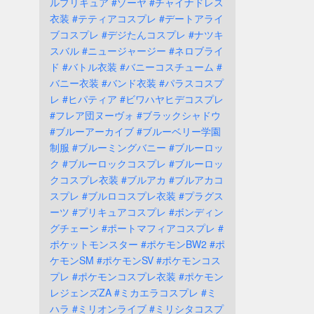
ルプリキュア
#ゾーヤ
#チャイナドレス
衣装
#テティアコスプレ
#デートアライ
ブコスプレ
#デジたんコスプレ
#ナツキ
スバル
#ニュージャージー
#ネロブライ
ド
#バトル衣装
#バニーコスチューム
#
バニー衣装
#バンド衣装
#パラスコスプ
レ
#ヒパティア
#ビワハヤヒデコスプレ
#フレア団ヌーヴォ
#ブラックシャドウ
#ブルーアーカイブ
#ブルーベリー学園
制服
#ブルーミングバニー
#ブルーロッ
ク
#ブルーロックコスプレ
#ブルーロッ
クコスプレ衣装
#ブルアカ
#ブルアカコ
スプレ
#ブルロコスプレ衣装
#プラグス
ーツ
#プリキュアコスプレ
#ボンディン
グチェーン
#ポートマフィアコスプレ
#
ポケットモンスター
#ポケモンBW2
#ポ
ケモンSM
#ポケモンSV
#ポケモンコス
プレ
#ポケモンコスプレ衣装
#ポケモン
レジェンズZA
#ミカエラコスプレ
#ミ
ハラ
#ミリオンライブ
#ミリシタコスプ