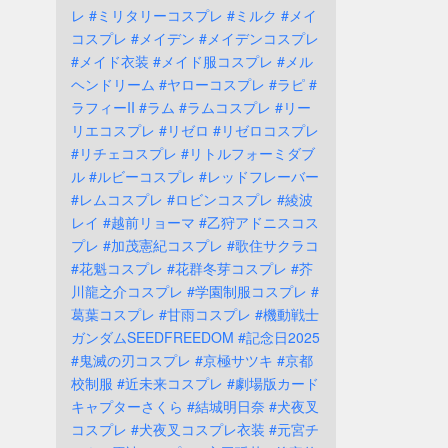
レ
#ミリタリーコスプレ
#ミルク
#メイ
コスプレ
#メイデン
#メイデンコスプレ
#メイド衣装
#メイド服コスプレ
#メル
ヘンドリーム
#ヤローコスプレ
#ラピ
#
ラフィーII
#ラム
#ラムコスプレ
#リー
リエコスプレ
#リゼロ
#リゼロコスプレ
#リチェコスプレ
#リトルフォーミダブ
ル
#ルビーコスプレ
#レッドフレーバー
#レムコスプレ
#ロビンコスプレ
#綾波
レイ
#越前リョーマ
#乙狩アドニスコス
プレ
#加茂憲紀コスプレ
#歌住サクラコ
#花魁コスプレ
#花群冬芽コスプレ
#芥
川龍之介コスプレ
#学園制服コスプレ
#
葛葉コスプレ
#甘雨コスプレ
#機動戦士
ガンダムSEEDFREEDOM
#記念日2025
#鬼滅の刃コスプレ
#京極サツキ
#京都
校制服
#近未来コスプレ
#劇場版カード
キャプターさくら
#結城明日奈
#犬夜叉
コスプレ
#犬夜叉コスプレ衣装
#元宮チ