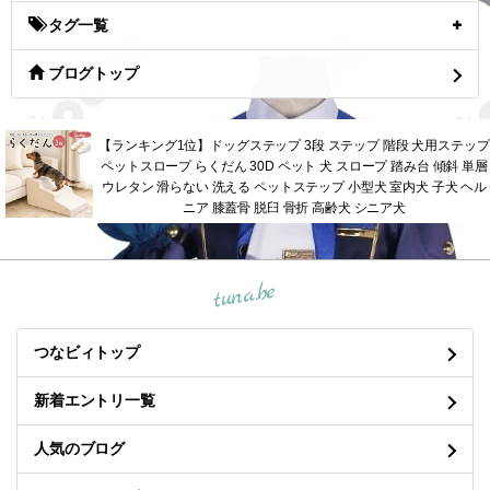
タグ一覧
ブログトップ
【ランキング1位】ドッグステップ 3段 ステップ 階段 犬用ステップ
ペットスロープ らくだん 30D ペット 犬 スロープ 踏み台 傾斜 単層
ウレタン 滑らない 洗える ペットステップ 小型犬 室内犬 子犬 ヘル
ニア 膝蓋骨 脱臼 骨折 高齢犬 シニア犬
tuna.be
つなビィトップ
新着エントリ一覧
人気のブログ