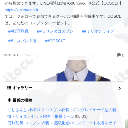
から相談できます。LINE相談は📩@600rcvvo。X公式【COSCLT】
https://x.com/cosclt
では、フォローで参加できるクーポン抽選も開催中です。COSCLT
は、あなたのコスプレクローゼット。！
##桜守歌織
##ミリシタコスプレ
##ミリオンライブ
##コスプレ衣装
##COSCLT
0
2026.04.13 11:56
ギャラリー
最近の投稿
にじさんじ 小柳ロウ コスプレ衣装｜ロングレイヤード型の特
徴・サイズ・セット内容・撮影シーン
(08.03)
刀剣乱舞 コスプレ 衣装｜後家兼光のロングコート衣装をサイ