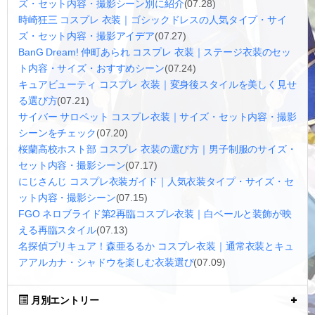
ズ・セット内容・撮影シーン別に紹介
(07.28)
時崎狂三 コスプレ 衣装｜ゴシックドレスの人気タイプ・サイ
ズ・セット内容・撮影アイデア
(07.27)
BanG Dream! 仲町あられ コスプレ 衣装｜ステージ衣装のセッ
ト内容・サイズ・おすすめシーン
(07.24)
キュアビューティ コスプレ 衣装｜変身後スタイルを美しく見せ
る選び方
(07.21)
サイバー サロペット コスプレ衣装｜サイズ・セット内容・撮影
シーンをチェック
(07.20)
桜蘭高校ホスト部 コスプレ 衣装の選び方｜男子制服のサイズ・
セット内容・撮影シーン
(07.17)
にじさんじ コスプレ衣装ガイド｜人気衣装タイプ・サイズ・セ
ット内容・撮影シーン
(07.15)
FGO ネロブライド第2再臨コスプレ衣装｜白ベールと装飾が映
える再臨スタイル
(07.13)
名探偵プリキュア！森亜るるか コスプレ衣装｜通常衣装とキュ
アアルカナ・シャドウを楽しむ衣装選び
(07.09)
月別エントリー