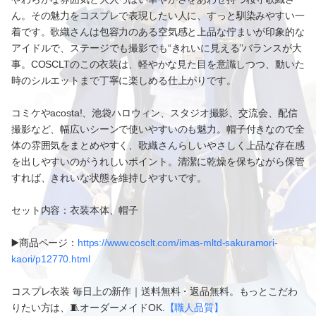
ん。その魅力をコスプレで表現したい人に、すっと馴染みやすい一
着です。歌織さんは包容力のある空気感と上品な佇まいが印象的な
アイドルで、ステージでも撮影でも“きれいに見える”バランスが大
事。COSCLTのこの衣装は、軽やかな見た目を意識しつつ、動いた
時のシルエットまで丁寧に楽しめる仕上がりです。
コミケやacosta!、池袋ハロウィン、スタジオ撮影、交流会、配信
撮影など、幅広いシーンで使いやすいのも魅力。帽子付きなので全
体の雰囲気をまとめやすく、歌織さんらしいやさしく上品な存在感
を出しやすいのがうれしいポイント。清潔に乾燥を保ちながら保管
すれば、きれいな状態を維持しやすいです。
セット内容：衣装本体、帽子
▶️商品ページ：
https://www.cosclt.com/imas-mltd-sakuramori-
kaori/p12770.html
コスプレ衣装 毎日上の新作｜送料無料・返品無料。もっとこだわ
りたい方は、🧵オーダーメイドOK.
【職人品質】