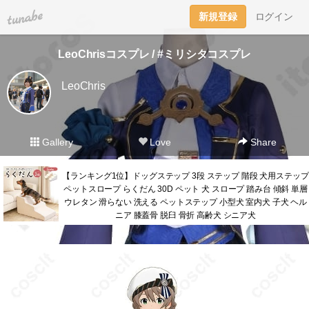
tuna.be
新規登録
ログイン
LeoChrisコスプレ / #ミリシタコスプレ
LeoChris
Gallery
Love
Share
【ランキング1位】ドッグステップ 3段 ステップ 階段 犬用ステップ
ペットスロープ らくだん 30D ペット 犬 スロープ 踏み台 傾斜 単層
ウレタン 滑らない 洗える ペットステップ 小型犬 室内犬 子犬 ヘル
ニア 膝蓋骨 脱臼 骨折 高齢犬 シニア犬