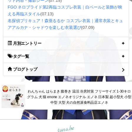
ット内容・撮影シーン
(07.15)
FGO ネロブライド第2再臨コスプレ衣装｜白ベールと装飾が映
える再臨スタイル
(07.13)
名探偵プリキュア！森亜るるか コスプレ衣装｜通常衣装とキュ
アアルカナ・シャドウを楽しむ衣装選び
(07.09)
月別エントリー
タグ一覧
ブログトップ
わんちゃん はらまき 腹巻き 温活 冷房対策 フリーサイズ 1-30キロ
グラム 犬 猫 enone エノネオリジナル エノネ 日本製 超小型犬 小型
中型 大型 犬の自然派食料品店エノネ
tuna.be