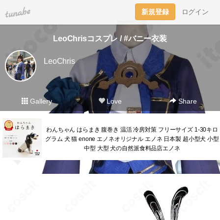
tuna.be
新規登録
ログイン
LeoChrisコスプレ / #バニー衣装
LeoChris
Gallery
Love
Share
わんちゃん はらまき 腹巻き 温活 冷房対策 フリーサイズ 1-30キロ
グラム 犬 猫 enone エノネオリジナル エノネ 日本製 超小型犬 小型
中型 大型 犬の自然派食料品店エノネ