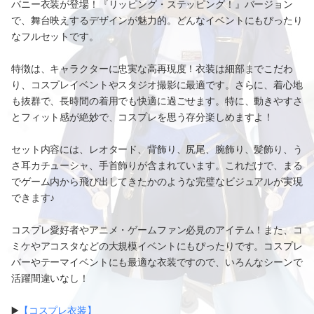
バニー衣装が登場！『リッピング・ステッピング！』バージョン
で、舞台映えするデザインが魅力的。どんなイベントにもぴったり
なフルセットです。
特徴は、キャラクターに忠実な高再現度！衣装は細部までこだわ
り、コスプレイベントやスタジオ撮影に最適です。さらに、着心地
も抜群で、長時間の着用でも快適に過ごせます。特に、動きやすさ
とフィット感が絶妙で、コスプレを思う存分楽しめますよ！
セット内容には、レオタード、背飾り、尻尾、腕飾り、髪飾り、う
さ耳カチューシャ、手首飾りが含まれています。これだけで、まる
でゲーム内から飛び出してきたかのような完璧なビジュアルが実現
できます♪
コスプレ愛好者やアニメ・ゲームファン必見のアイテム！また、コ
ミケやアコスタなどの大規模イベントにもぴったりです。コスプレ
バーやテーマイベントにも最適な衣装ですので、いろんなシーンで
活躍間違いなし！
▶️
【コスプレ衣装】