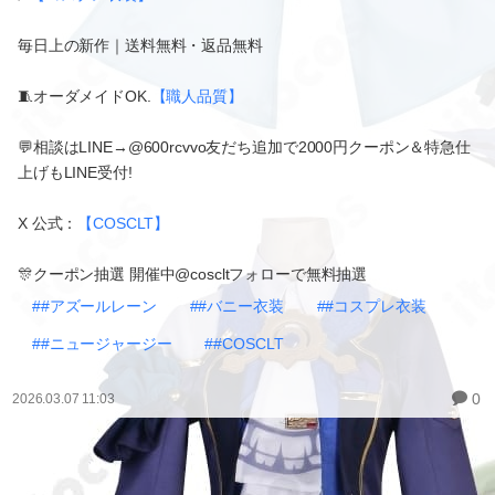
毎日上の新作｜送料無料・返品無料
🧵オーダメイドOK.
【職人品質】
💬相談はLINE→@600rcvvo友だち追加で2000円クーポン＆特急仕
上げもLINE受付!
X 公式：
【COSCLT】
🎊クーポン抽選 開催中@coscltフォローで無料抽選
##アズールレーン
##バニー衣装
##コスプレ衣装
##ニュージャージー
##COSCLT
0
2026.03.07 11:03