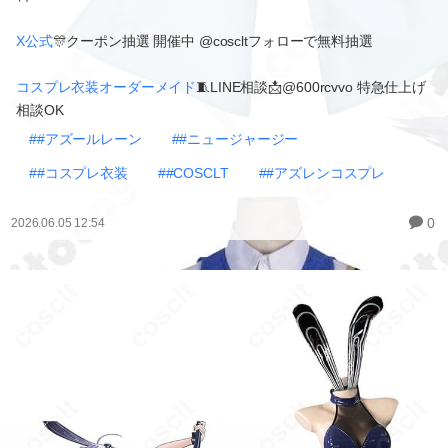
X公式
🎊クーポン抽選 開催中 @coscltフォローで無料抽選
コスプレ衣装オーダーメイド
🧵LINE相談📩@600rcvvo 特急仕上げ
相談OK
##アズールレーン
##ニュージャージー
##コスプレ衣装
##COSCLT
##アズレンコスプレ
0
2026.06.05 12:54