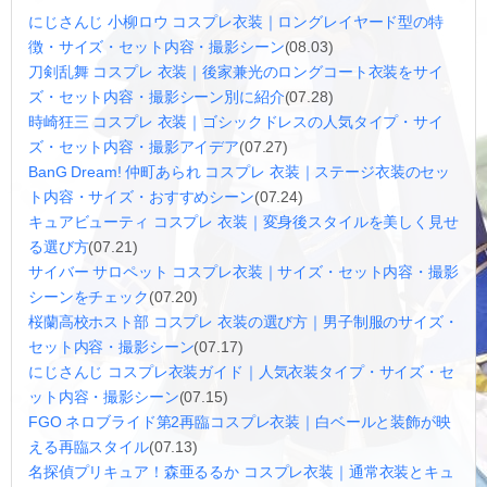
にじさんじ 小柳ロウ コスプレ衣装｜ロングレイヤード型の特
徴・サイズ・セット内容・撮影シーン
(08.03)
刀剣乱舞 コスプレ 衣装｜後家兼光のロングコート衣装をサイ
ズ・セット内容・撮影シーン別に紹介
(07.28)
時崎狂三 コスプレ 衣装｜ゴシックドレスの人気タイプ・サイ
ズ・セット内容・撮影アイデア
(07.27)
BanG Dream! 仲町あられ コスプレ 衣装｜ステージ衣装のセッ
ト内容・サイズ・おすすめシーン
(07.24)
キュアビューティ コスプレ 衣装｜変身後スタイルを美しく見せ
る選び方
(07.21)
サイバー サロペット コスプレ衣装｜サイズ・セット内容・撮影
シーンをチェック
(07.20)
桜蘭高校ホスト部 コスプレ 衣装の選び方｜男子制服のサイズ・
セット内容・撮影シーン
(07.17)
にじさんじ コスプレ衣装ガイド｜人気衣装タイプ・サイズ・セ
ット内容・撮影シーン
(07.15)
FGO ネロブライド第2再臨コスプレ衣装｜白ベールと装飾が映
える再臨スタイル
(07.13)
名探偵プリキュア！森亜るるか コスプレ衣装｜通常衣装とキュ