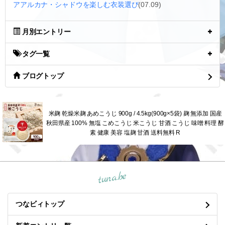
アアルカナ・シャドウを楽しむ衣装選び
(07.09)
月別エントリー
タグ一覧
ブログトップ
米麹 乾燥米麹 あめこうじ 900g / 4.5kg(900g×5袋) 麹 無添加 国産
秋田県産 100% 無塩 こめこうじ 米こうじ 甘酒 こうじ 味噌 料理 酵
素 健康 美容 塩麹 甘酒 送料無料 R
tuna.be
つなビィトップ