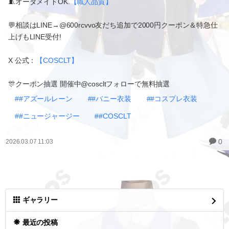
🧵オーダメイドOK.
【職人品質】
💬相談はLINE→@600rcvvo友だち追加で2000円クーポン＆特急仕
上げもLINE受付!
X 公式：
【COSCLT】
🎊クーポン抽選 開催中@coscltフォローで無料抽選
##アズールレーン
##バニー衣装
##コスプレ衣装
##ニュージャージー
##COSCLT
0
2026.03.07 11:03
ギャラリー
最近の投稿