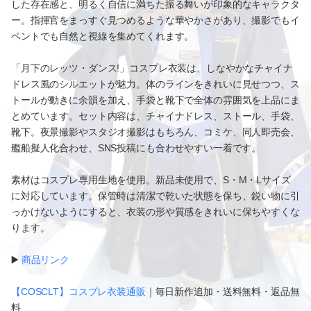
した存在感と、明るく自信に満ちた振る舞いが印象的なキャラクタ
ー。指揮官をまっすぐ見つめるような華やかさがあり、撮影でもイ
ベントでも自然と視線を集めてくれます。
「月下のレッツ・ダンス!」コスプレ衣装は、しなやかなチャイナ
ドレス風のシルエットが魅力。体のラインをきれいに見せつつ、ス
トールが動きに余韻を加え、手袋と靴下で全体の雰囲気を上品にま
とめています。セット内容は、チャイナドレス、ストール、手袋、
靴下。夜景撮影やスタジオ撮影はもちろん、コミケ、同人即売会、
艦船擬人化合わせ、SNS投稿にも合わせやすい一着です。
素材はコスプレ専用生地を使用。新品未使用で、S・M・Lサイズ
に対応しています。保管時は清潔で乾いた状態を保ち、鋭い物に引
っかけないようにすると、衣装の形や質感をきれいに保ちやすくな
ります。
▶️
商品リンク
【COSCLT】コスプレ衣装通販
｜毎日新作追加・送料無料・返品無
料