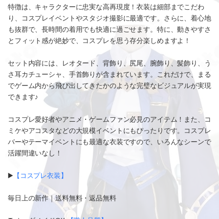
特徴は、キャラクターに忠実な高再現度！衣装は細部までこだわ
り、コスプレイベントやスタジオ撮影に最適です。さらに、着心地
も抜群で、長時間の着用でも快適に過ごせます。特に、動きやすさ
とフィット感が絶妙で、コスプレを思う存分楽しめますよ！
セット内容には、レオタード、背飾り、尻尾、腕飾り、髪飾り、う
さ耳カチューシャ、手首飾りが含まれています。これだけで、まる
でゲーム内から飛び出してきたかのような完璧なビジュアルが実現
できます♪
コスプレ愛好者やアニメ・ゲームファン必見のアイテム！また、コ
ミケやアコスタなどの大規模イベントにもぴったりです。コスプレ
バーやテーマイベントにも最適な衣装ですので、いろんなシーンで
活躍間違いなし！
▶️
【コスプレ衣装】
毎日上の新作｜送料無料・返品無料