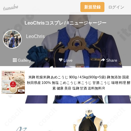
tuna.be
新規登録
ログイン
LeoChrisコスプレ / #ニュージャージー
LeoChris
Gallery
Love
Share
米麹 乾燥米麹 あめこうじ 900g / 4.5kg(900g×5袋) 麹 無添加 国産
秋田県産 100% 無塩 こめこうじ 米こうじ 甘酒 こうじ 味噌 料理 酵
素 健康 美容 塩麹 甘酒 送料無料 R