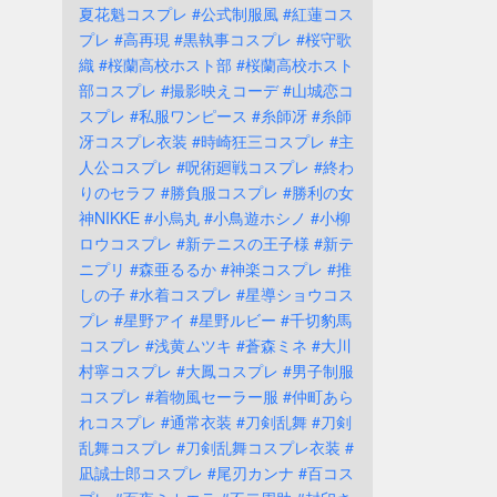
夏花魁コスプレ
#公式制服風
#紅蓮コス
プレ
#高再現
#黒執事コスプレ
#桜守歌
織
#桜蘭高校ホスト部
#桜蘭高校ホスト
部コスプレ
#撮影映えコーデ
#山城恋コ
スプレ
#私服ワンピース
#糸師冴
#糸師
冴コスプレ衣装
#時崎狂三コスプレ
#主
人公コスプレ
#呪術廻戦コスプレ
#終わ
りのセラフ
#勝負服コスプレ
#勝利の女
神NIKKE
#小烏丸
#小鳥遊ホシノ
#小柳
ロウコスプレ
#新テニスの王子様
#新テ
ニプリ
#森亜るるか
#神楽コスプレ
#推
しの子
#水着コスプレ
#星導ショウコス
プレ
#星野アイ
#星野ルビー
#千切豹馬
コスプレ
#浅黄ムツキ
#蒼森ミネ
#大川
村寧コスプレ
#大鳳コスプレ
#男子制服
コスプレ
#着物風セーラー服
#仲町あら
れコスプレ
#通常衣装
#刀剣乱舞
#刀剣
乱舞コスプレ
#刀剣乱舞コスプレ衣装
#
凪誠士郎コスプレ
#尾刃カンナ
#百コス