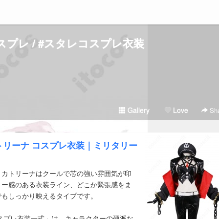
sコスプレ / #スタレコスプレ衣装
Gallery
Love
Sha
トリーナ コスプレ衣装｜ミリタリー
・カトリーナはクールで芯の強い雰囲気が印
リー感のある衣装ライン、どこか緊張感をま
でもしっかり映えるタイプです。
コスプレ衣装一式」は、キャラクターの硬派な