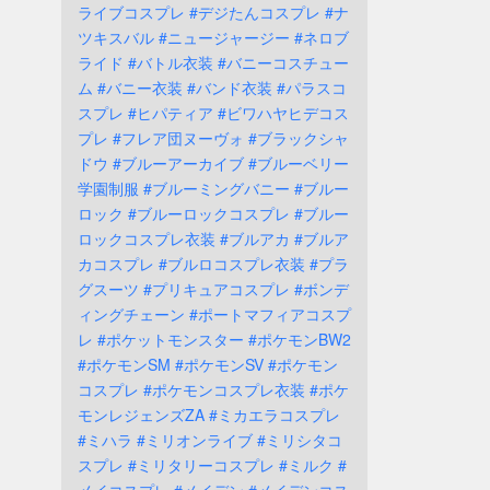
ライブコスプレ
#デジたんコスプレ
#ナ
ツキスバル
#ニュージャージー
#ネロブ
ライド
#バトル衣装
#バニーコスチュー
ム
#バニー衣装
#バンド衣装
#パラスコ
スプレ
#ヒパティア
#ビワハヤヒデコス
プレ
#フレア団ヌーヴォ
#ブラックシャ
ドウ
#ブルーアーカイブ
#ブルーベリー
学園制服
#ブルーミングバニー
#ブルー
ロック
#ブルーロックコスプレ
#ブルー
ロックコスプレ衣装
#ブルアカ
#ブルア
カコスプレ
#ブルロコスプレ衣装
#プラ
グスーツ
#プリキュアコスプレ
#ボンデ
ィングチェーン
#ポートマフィアコスプ
レ
#ポケットモンスター
#ポケモンBW2
#ポケモンSM
#ポケモンSV
#ポケモン
コスプレ
#ポケモンコスプレ衣装
#ポケ
モンレジェンズZA
#ミカエラコスプレ
#ミハラ
#ミリオンライブ
#ミリシタコ
スプレ
#ミリタリーコスプレ
#ミルク
#