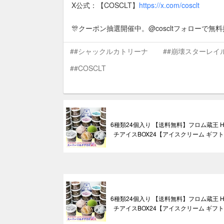
X公式：【COSCLT】
https://x.com/cosclt
🎊クーポン抽選開催中。@coscltフォローで
##シャックルカトリーナ
##崩壊スターレイ
##COSCLT
6種類24個入り 【送料無料】フロム蔵王 Hyb
チアイスBOX24【アイスクリーム ギフ
6種類24個入り 【送料無料】フロム蔵王 Hyb
チアイスBOX24【アイスクリーム ギフ