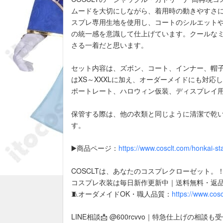
ムードを大切にしながら、着用時の動きやすさ
スプレ専用生地を使用し、コートのシルエット
の統一感を意識して仕上げています。クールな
さる一着だと思います。
セット内容は、ズボン、コート、インナー、帽
はXS～XXXLに加え、オーダーメイドにも対応
ポートレート、ハロウィン仮装、ディスプレイ
保管する際は、他の衣類と同じように清潔で乾
す。
▶️商品ページ：
https://www.cosclt.com/honkai-sta
COSCLTは、あなたのコスプレクローゼット。
コスプレ衣装は毎日新作更新中｜送料無料・返
🧵オーダメイドOK・職人品質：
https://www.cos
LINE相談📩 @600rcvvo｜特急仕上げの相談も