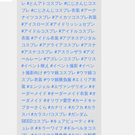
レ
#とんアトコスプレ
#にじさんじコス
プレ
#にじさんじコスプレ衣装
#アーク
ナイツコスプレ
#アイカツコスプレ衣装
#アイスローズ
#アイドリッシュセブン
#アイドルコスプレ
#アイドルコスプレ
衣装
#アイドル衣装
#アグネスデジタル
コスプレ
#アグライアコスプレ
#アスナ
#アスナコスプレ
#アスランザラ
#アズ
ールレーン
#アズレンコスプレ
#アリス
#イベント映え
#イベント撮影
#イベン
ト撮影向け
#ウマ娘コスプレ
#ウマ娘コ
スプレ衣装
#ウマ娘勝負服
#エミリア衣
装
#エンジェル
#エヴァンゲリオン
#オ
ーダーメイド
#オーダーメイド衣装
#オ
ーダメイド
#オリヴァ愛空
#カードキャ
プターさくら
#カナリィ
#カフカ
#カラ
スバ
#カラスバコスプレ
#ガンダム
SEEDコスプレ
#キュアビューティ
#キ
ュレネ
#キラーワイフ
#ギルベルタコス
プレ
#クリスマス勝負服
#クロレラ観察