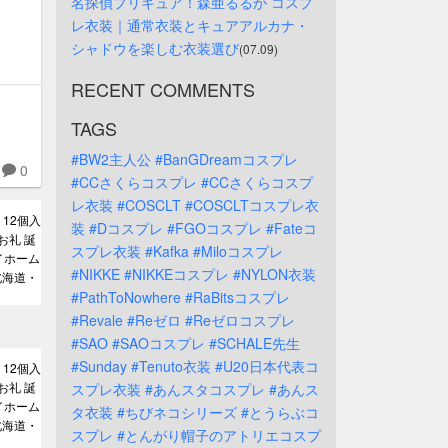
名探偵プリキュア！森亜るるか コスプ
レ衣装｜通常衣装とキュアアルカナ・
シャドウを楽しむ衣装選び
(07.09)
RECENT COMMENTS
TAGS
#BW2主人公
#BanGDreamコスプレ
0
#CCさくらコスプレ
#CCさくらコスプ
レ衣装
#COSCLT
#COSCLTコスプレ衣
 12個入
装
#Dコスプレ
#FGOコスプレ
#Fateコ
お礼 誕
スプレ衣装
#Kafka
#Miloコスプレ
イホーム
#NIKKE
#NIKKEコスプレ
#NYLON衣装
北海道・
#PathToNowhere
#RaBitsコスプレ
#Revale
#Reゼロ
#Reゼロコスプレ
#SAO
#SAOコスプレ
#SCHALE先生
#Sunday
#Tenuto衣装
#U20日本代表コ
 12個入
お礼 誕
スプレ衣装
#あんスタコスプレ
#あんス
イホーム
タ衣装
#ちびネコシリーズ
#とうらぶコ
北海道・
スプレ
#とんがり帽子のアトリエコスプ