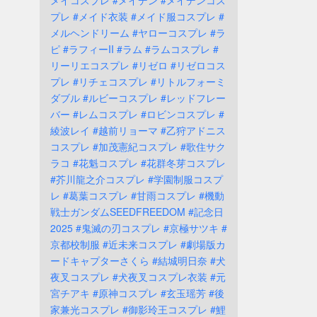
メイコスプレ
#メイデン
#メイデンコス
プレ
#メイド衣装
#メイド服コスプレ
#
メルヘンドリーム
#ヤローコスプレ
#ラ
ピ
#ラフィーII
#ラム
#ラムコスプレ
#
リーリエコスプレ
#リゼロ
#リゼロコス
プレ
#リチェコスプレ
#リトルフォーミ
ダブル
#ルビーコスプレ
#レッドフレー
バー
#レムコスプレ
#ロビンコスプレ
#
綾波レイ
#越前リョーマ
#乙狩アドニス
コスプレ
#加茂憲紀コスプレ
#歌住サク
ラコ
#花魁コスプレ
#花群冬芽コスプレ
#芥川龍之介コスプレ
#学園制服コスプ
レ
#葛葉コスプレ
#甘雨コスプレ
#機動
戦士ガンダムSEEDFREEDOM
#記念日
2025
#鬼滅の刃コスプレ
#京極サツキ
#
京都校制服
#近未来コスプレ
#劇場版カ
ードキャプターさくら
#結城明日奈
#犬
夜叉コスプレ
#犬夜叉コスプレ衣装
#元
宮チアキ
#原神コスプレ
#玄玉瑶芳
#後
家兼光コスプレ
#御影玲王コスプレ
#鯉