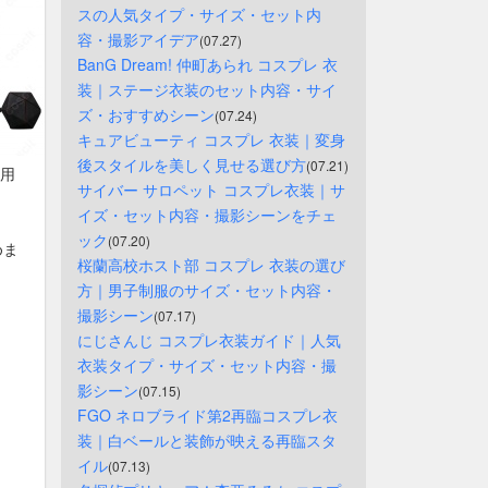
スの人気タイプ・サイズ・セット内
容・撮影アイデア
(07.27)
BanG Dream! 仲町あられ コスプレ 衣
装｜ステージ衣装のセット内容・サイ
ズ・おすすめシーン
(07.24)
キュアビューティ コスプレ 衣装｜変身
後スタイルを美しく見せる選び方
(07.21)
S用
サイバー サロペット コスプレ衣装｜サ
イズ・セット内容・撮影シーンをチェ
ック
(07.20)
めま
桜蘭高校ホスト部 コスプレ 衣装の選び
方｜男子制服のサイズ・セット内容・
撮影シーン
(07.17)
にじさんじ コスプレ衣装ガイド｜人気
衣装タイプ・サイズ・セット内容・撮
影シーン
(07.15)
FGO ネロブライド第2再臨コスプレ衣
装｜白ベールと装飾が映える再臨スタ
イル
(07.13)