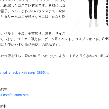
にも配慮したコスプレ衣装です。素材にはコ
や帽子、ベルトまわりのバランスまで、全体
ミリタリー系コスが好きな方には、かなり刺
子、ベルト、手袋、手首飾り、道具。サイズ
しています。コミケ・即売会、ゲーム系イベント、コスプレオフ会、SN
用にも使いやすい新品未使用の商品です。
いた状態を保ち、鋭い物に引っかけないようにすると長くきれいに楽し
r-rail-shackle-katrina/p13865.html
！
品無料
clt.com/custom.html
受付中