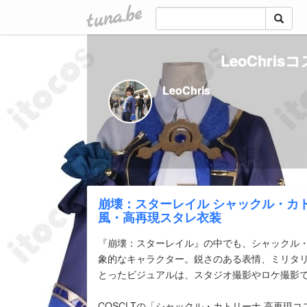
tuna.be
LeoChri
LeoChris
崩壊：スターレイル シャックル・カ
風・高再現スタレ衣装
『崩壊：スターレイル』の中でも、シャックル
象的なキャラクター。鋭さのある表情、ミリタ
とったビジュアルは、スタジオ撮影やロケ撮影
COSCLTの「シャックル・カトリーナ 高再現