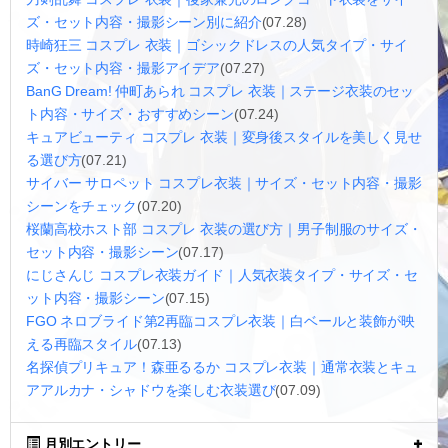
ズ・セット内容・撮影シーン別に紹介
(07.28)
時崎狂三 コスプレ 衣装｜ゴシックドレスの人気タイプ・サイ
ズ・セット内容・撮影アイデア
(07.27)
BanG Dream! 仲町あられ コスプレ 衣装｜ステージ衣装のセッ
ト内容・サイズ・おすすめシーン
(07.24)
キュアビューティ コスプレ 衣装｜変身後スタイルを美しく見せ
る選び方
(07.21)
サイバー サロペット コスプレ衣装｜サイズ・セット内容・撮影
シーンをチェック
(07.20)
桜蘭高校ホスト部 コスプレ 衣装の選び方｜男子制服のサイズ・
セット内容・撮影シーン
(07.17)
にじさんじ コスプレ衣装ガイド｜人気衣装タイプ・サイズ・セ
ット内容・撮影シーン
(07.15)
FGO ネロブライド第2再臨コスプレ衣装｜白ベールと装飾が映
える再臨スタイル
(07.13)
名探偵プリキュア！森亜るるか コスプレ衣装｜通常衣装とキュ
アアルカナ・シャドウを楽しむ衣装選び
(07.09)
月別エントリー