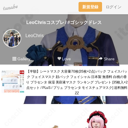
tuna.be
新規登録
ログイン
LeoChrisコスプレ / #ゴシックドレス
LeoChris
Gallery
Love
Share
【半額】シートマスク 大容量70枚(35枚×2点) パック フェイスパッ
ク フェイスマスク 顔パック フェイシャル 日本製 無香料 白桃の香
り プラセンタ 保湿 美容液マスク ランキング プレゼント [35枚入×2
点セット / PLuS / プリュ プラセンタ モイスチュアマスク] 送料無料
ZZ