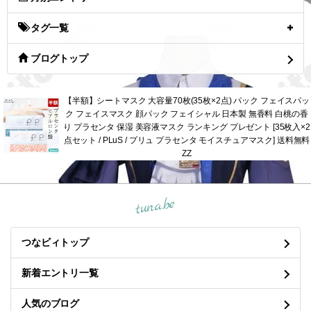
タグ一覧
ブログトップ
【半額】シートマスク 大容量70枚(35枚×2点) パック フェイスパッ
ク フェイスマスク 顔パック フェイシャル 日本製 無香料 白桃の香
り プラセンタ 保湿 美容液マスク ランキング プレゼント [35枚入×2
点セット / PLuS / プリュ プラセンタ モイスチュアマスク] 送料無料
ZZ
tuna.be
つなビィトップ
新着エントリ一覧
人気のブログ