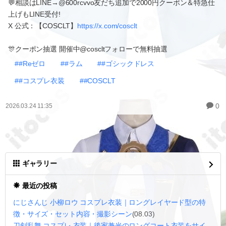
💬相談はLINE→@600rcvvo友だち追加で2000円クーポン＆特急仕
上げもLINE受付!
X 公式：【COSCLT】
https://x.com/cosclt
🎊クーポン抽選 開催中@coscltフォローで無料抽選
##Reゼロ
##ラム
##ゴシックドレス
##コスプレ衣装
##COSCLT
0
2026.03.24 11:35
ギャラリー
最近の投稿
にじさんじ 小柳ロウ コスプレ衣装｜ロングレイヤード型の特
徴・サイズ・セット内容・撮影シーン
(08.03)
刀剣乱舞 コスプレ 衣装｜後家兼光のロングコート衣装をサイ