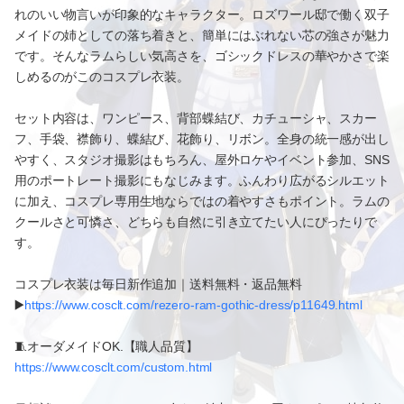
れのいい物言いが印象的なキャラクター。ロズワール邸で働く双子
メイドの姉としての落ち着きと、簡単にはぶれない芯の強さが魅力
です。そんなラムらしい気高さを、ゴシックドレスの華やかさで楽
しめるのがこのコスプレ衣装。
セット内容は、ワンピース、背部蝶結び、カチューシャ、スカー
フ、手袋、襟飾り、蝶結び、花飾り、リボン。全身の統一感が出し
やすく、スタジオ撮影はもちろん、屋外ロケやイベント参加、SNS
用のポートレート撮影にもなじみます。ふんわり広がるシルエット
に加え、コスプレ専用生地ならではの着やすさもポイント。ラムの
クールさと可憐さ、どちらも自然に引き立てたい人にぴったりで
す。
コスプレ衣装は毎日新作追加｜送料無料・返品無料
▶️
https://www.cosclt.com/rezero-ram-gothic-dress/p11649.html
🧵オーダメイドOK.【職人品質】
https://www.cosclt.com/custom.html