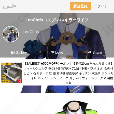
tuna.be
新規登録
ログイン
LeoChrisコスプレ / #キラーワイフ
LeoChris
Gallery
Love
Share
【SALE限定★500円OFFクーポン】【奥行20cm たっぷり置ける】
ウォールシェルフ 壁掛け棚 賃貸OK 穴あけ不要 バスタオル 収納 押
しピン 石膏ボード 壁 棚 飾り棚 壁面収納 キッチン 洗面所 ランドリ
ー トイレ ホワイト アンティーク おしゃれ ウォールラック 収納棚
木製