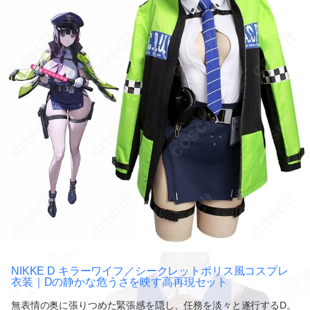
NIKKE D キラーワイフ／シークレットポリス風コスプレ
衣装｜Dの静かな危うさを映す高再現セット
無表情の奥に張りつめた緊張感を隠し、任務を淡々と遂行するD。