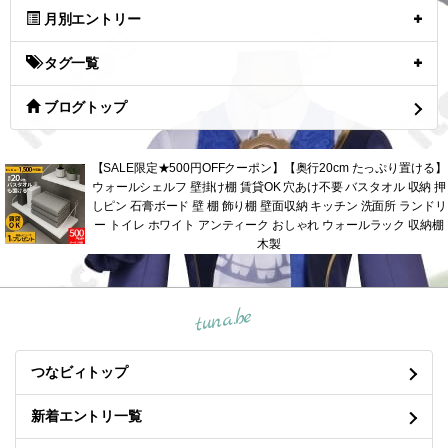
月別エントリー
タグ一覧
ブログトップ
【SALE限定★500円OFFクーポン】【奥行20cm たっぷり置ける】
ウォールシェルフ 壁掛け棚 賃貸OK 穴あけ不要 バスタオル 収納 押
しピン 石膏ボード 壁 棚 飾り棚 壁面収納 キッチン 洗面所 ランドリ
ー トイレ ホワイト アンティーク おしゃれ ウォールラック 収納棚
木製
tuna.be
つなビィトップ
新着エントリ一覧