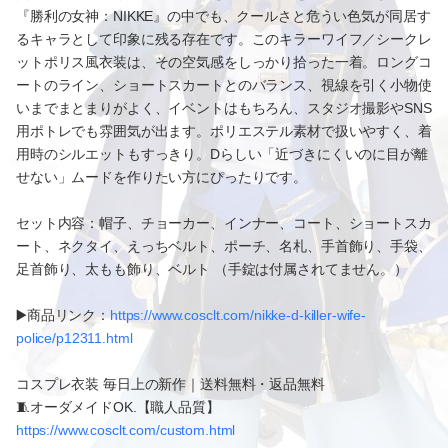
『勝利の女神：NIKKE』の中でも、クールさと危うい色気が同居す
るキャラとして印象に残る存在です。このキラーワイフ／シークレ
ットポリス風衣装は、その空気感をしっかり拾った一着。ロングコ
ートのライン、ショートスカートとのバランス、視線を引く小物使
いまでまとまりがよく、イベントはもちろん、スタジオ撮影やSNS
用ポトレでも雰囲気が出ます。ポリエステル素材で扱いやすく、着
用時のシルエットもすっきり。Dらしい「近づきにくいのに目が離
せない」ムードを作りたい方にぴったりです。
セット内容：帽子、チョーカー、インナー、コート、ショートスカ
ート、ネクタイ、えっちベルト、ポーチ、名札、手首飾り、手袋、
足首飾り、太もも飾り、ベルト （手錠は付属されてません。）
▶️商品リンク：
https://www.cosclt.com/nikke-d-killer-wife-
police/p12311.html
コスプレ衣装 毎日上の新作｜送料無料・返品無料
🧵オーダメイドOK.【職人品質】
https://www.cosclt.com/custom.html