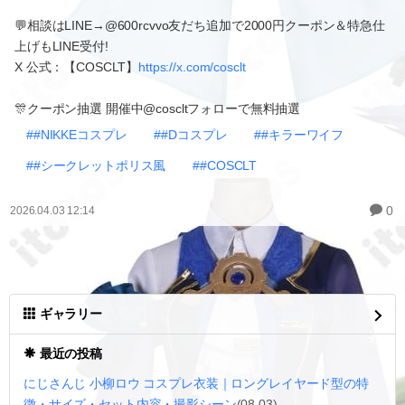
💬相談はLINE→@600rcvvo友だち追加で2000円クーポン＆特急仕
上げもLINE受付!
X 公式：【COSCLT】
https://x.com/cosclt
🎊クーポン抽選 開催中@coscltフォローで無料抽選
##NIKKEコスプレ
##Dコスプレ
##キラーワイフ
##シークレットポリス風
##COSCLT
0
2026.04.03 12:14
ギャラリー
最近の投稿
にじさんじ 小柳ロウ コスプレ衣装｜ロングレイヤード型の特
徴・サイズ・セット内容・撮影シーン
(08.03)