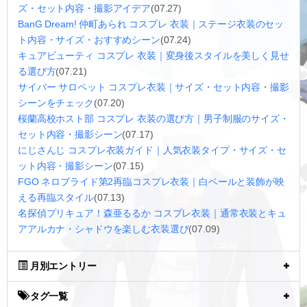
ズ・セット内容・撮影アイデア
(07.27)
BanG Dream! 仲町あられ コスプレ 衣装｜ステージ衣装のセッ
ト内容・サイズ・おすすめシーン
(07.24)
キュアビューティ コスプレ 衣装｜変身後スタイルを美しく見せ
る選び方
(07.21)
サイバー サロペット コスプレ衣装｜サイズ・セット内容・撮影
シーンをチェック
(07.20)
桜蘭高校ホスト部 コスプレ 衣装の選び方｜男子制服のサイズ・
セット内容・撮影シーン
(07.17)
にじさんじ コスプレ衣装ガイド｜人気衣装タイプ・サイズ・セ
ット内容・撮影シーン
(07.15)
FGO ネロブライド第2再臨コスプレ衣装｜白ベールと装飾が映
える再臨スタイル
(07.13)
名探偵プリキュア！森亜るるか コスプレ衣装｜通常衣装とキュ
アアルカナ・シャドウを楽しむ衣装選び
(07.09)
月別エントリー
タグ一覧