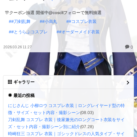
🎊クーポン抽選 開催中@coscltフォローで無料抽選
##刀剣乱舞
##小烏丸
##コスプレ衣装
##とうらぶコスプレ
##オーダーメイド衣装
0
2026.03.26 11:27
ギャラリー
最近の投稿
にじさんじ 小柳ロウ コスプレ衣装｜ロングレイヤード型の特
徴・サイズ・セット内容・撮影シーン
(08.03)
刀剣乱舞 コスプレ 衣装｜後家兼光のロングコート衣装をサイ
ズ・セット内容・撮影シーン別に紹介
(07.28)
時崎狂三 コスプレ 衣装｜ゴシックドレスの人気タイプ・サイ