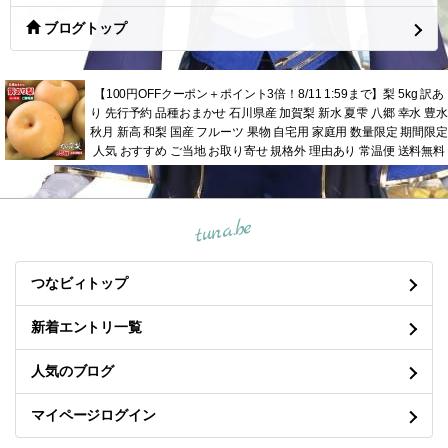
ブログトップ
【100円OFFクーポン＋ポイント3倍！8/11 1:59まで】梨 5kg 訳あ
り 先行予約 品種おまかせ 石川県産 加賀梨 新水 夏雫 八郷 幸水 豊水
秋月 新高 和梨 国産 フルーツ 果物 自宅用 家庭用 数量限定 期間限定
人気 おすすめ ご当地 お取り寄せ 規格外 理由あり 常温便 送料無料
tuna.be
つなビィトップ
新着エントリ一覧
人気のブログ
マイページログイン