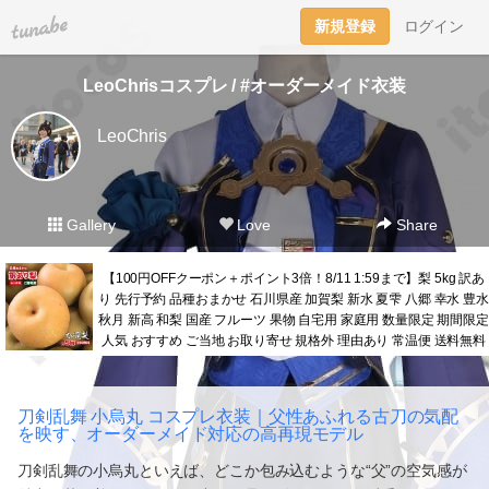
tuna.be
新規登録
ログイン
LeoChrisコスプレ / #オーダーメイド衣装
LeoChris
Gallery
Love
Share
【100円OFFクーポン＋ポイント3倍！8/11 1:59まで】梨 5kg 訳あ
り 先行予約 品種おまかせ 石川県産 加賀梨 新水 夏雫 八郷 幸水 豊水
秋月 新高 和梨 国産 フルーツ 果物 自宅用 家庭用 数量限定 期間限定
人気 おすすめ ご当地 お取り寄せ 規格外 理由あり 常温便 送料無料
刀剣乱舞 小烏丸 コスプレ衣装｜父性あふれる古刀の気配
を映す、オーダーメイド対応の高再現モデル
刀剣乱舞の小烏丸といえば、どこか包み込むような“父”の空気感が