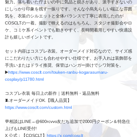
魅力。落ち着いた佇まいの中に気品と鋭さがあり、派手すぎないの
にしっかり印象を残す一振りです。そんな小烏丸らしい端正な雰囲
気を、衣装のシルエットと全体バランスで丁寧に表現したのが
COSCLTの一着。撮影で映えるのはもちろん、スタジオ撮影会やロ
ケ、コミケ系イベントでも動きやすく、長時間着用しやすい快適設
計も嬉しいポイントです。
セット内容はコスプレ衣装。オーダーメイド対応なので、サイズ感
にこだわりたい方にも合わせやすい仕様です。お手入れは装飾部を
手洗いまたはドライ推奨、保管はハンガー掛けでシワ対策を。
▶️
https://www.cosclt.com/touken-ranbu-kogarasumaru-
cosplay/p11780.html
コスプレ衣装 毎日上の新作｜送料無料・返品無料
🧵オーダーメイドOK.【職人品質】
https://www.cosclt.com/custom.html
💬相談はLINE→@600rcvvo友だち追加で2000円クーポン＆特急仕
上げもLINE受付!
X 公式：【COSCLT】
https://x.com/cosclt