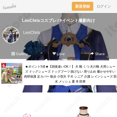
tuna.be
新規登録
ログイン
LeoChrisコスプレ / #イベント撮影向け
LeoChris
Gallery
Love
Share
★ポイント5倍★【前後違いOK！】 犬 靴 くつ 犬の靴 犬用シュー
ズ ドッグシューズ ドッグブーツ 脱げない 滑り止め 履かせやすい
肉球保護 足カバー 散歩 小型犬 子犬 シニア 介護 レインシューズ 防
水 メッシュ 夏 冬 防寒