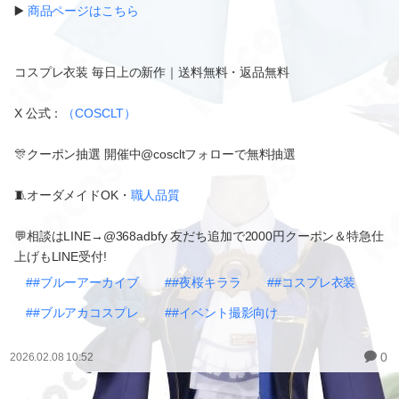
▶️
商品ページはこちら
コスプレ衣装 毎日上の新作｜送料無料・返品無料
X 公式：
（COSCLT）
🎊クーポン抽選 開催中@coscltフォローで無料抽選
🧵オーダメイドOK・
職人品質
💬相談はLINE→@368adbfy 友だち追加で2000円クーポン＆特急仕
上げもLINE受付!
##ブルーアーカイブ
##夜桜キララ
##コスプレ衣装
##ブルアカコスプレ
##イベント撮影向け
0
2026.02.08 10:52