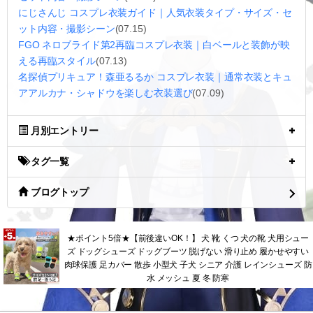
にじさんじ コスプレ衣装ガイド｜人気衣装タイプ・サイズ・セ
ット内容・撮影シーン
(07.15)
FGO ネロブライド第2再臨コスプレ衣装｜白ベールと装飾が映
える再臨スタイル
(07.13)
名探偵プリキュア！森亜るるか コスプレ衣装｜通常衣装とキュ
アアルカナ・シャドウを楽しむ衣装選び
(07.09)
月別エントリー
タグ一覧
ブログトップ
★ポイント5倍★【前後違いOK！】 犬 靴 くつ 犬の靴 犬用シュー
ズ ドッグシューズ ドッグブーツ 脱げない 滑り止め 履かせやすい
肉球保護 足カバー 散歩 小型犬 子犬 シニア 介護 レインシューズ 防
水 メッシュ 夏 冬 防寒