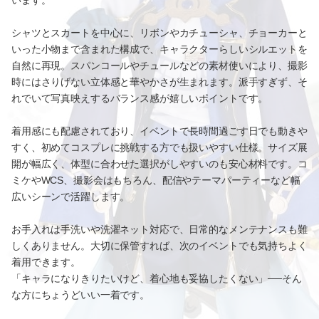
います。
シャツとスカートを中心に、リボンやカチューシャ、チョーカーと
いった小物まで含まれた構成で、キャラクターらしいシルエットを
自然に再現。スパンコールやチュールなどの素材使いにより、撮影
時にはさりげない立体感と華やかさが生まれます。派手すぎず、そ
れでいて写真映えするバランス感が嬉しいポイントです。
着用感にも配慮されており、イベントで長時間過ごす日でも動きや
すく、初めてコスプレに挑戦する方でも扱いやすい仕様。サイズ展
開が幅広く、体型に合わせた選択がしやすいのも安心材料です。コ
ミケやWCS、撮影会はもちろん、配信やテーマパーティーなど幅
広いシーンで活躍します。
お手入れは手洗いや洗濯ネット対応で、日常的なメンテナンスも難
しくありません。大切に保管すれば、次のイベントでも気持ちよく
着用できます。
「キャラになりきりたいけど、着心地も妥協したくない」──そん
な方にちょうどいい一着です。