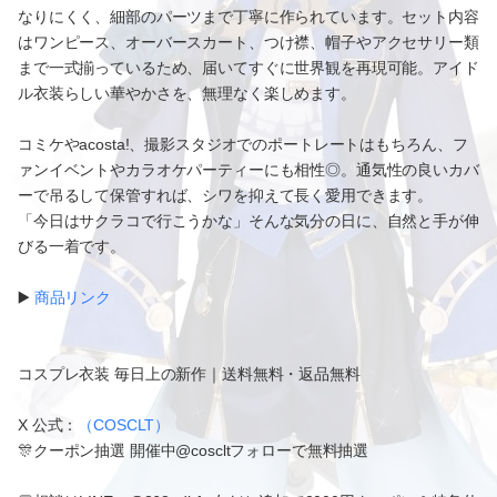
なりにくく、細部のパーツまで丁寧に作られています。セット内容
はワンピース、オーバースカート、つけ襟、帽子やアクセサリー類
まで一式揃っているため、届いてすぐに世界観を再現可能。アイド
ル衣装らしい華やかさを、無理なく楽しめます。
コミケやacosta!、撮影スタジオでのポートレートはもちろん、フ
ァンイベントやカラオケパーティーにも相性◎。通気性の良いカバ
ーで吊るして保管すれば、シワを抑えて長く愛用できます。
「今日はサクラコで行こうかな」そんな気分の日に、自然と手が伸
びる一着です。
▶️
商品リンク
コスプレ衣装 毎日上の新作｜送料無料・返品無料
X 公式：
（COSCLT）
🎊クーポン抽選 開催中@coscltフォローで無料抽選