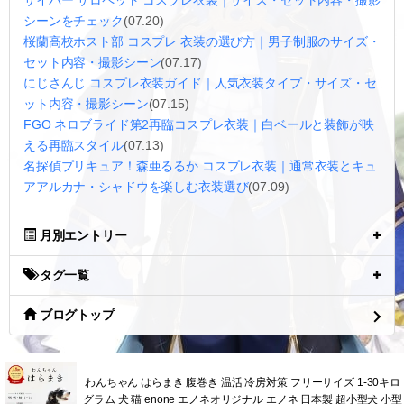
サイバー サロペット コスプレ衣装｜サイズ・セット内容・撮影
シーンをチェック
(07.20)
桜蘭高校ホスト部 コスプレ 衣装の選び方｜男子制服のサイズ・
セット内容・撮影シーン
(07.17)
にじさんじ コスプレ衣装ガイド｜人気衣装タイプ・サイズ・セ
ット内容・撮影シーン
(07.15)
FGO ネロブライド第2再臨コスプレ衣装｜白ベールと装飾が映
える再臨スタイル
(07.13)
名探偵プリキュア！森亜るるか コスプレ衣装｜通常衣装とキュ
アアルカナ・シャドウを楽しむ衣装選び
(07.09)
月別エントリー
タグ一覧
ブログトップ
わんちゃん はらまき 腹巻き 温活 冷房対策 フリーサイズ 1-30キロ
グラム 犬 猫 enone エノネオリジナル エノネ 日本製 超小型犬 小型