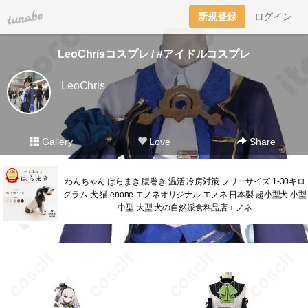
tuna.be
新規登録
ログイン
LeoChrisコスプレ / #アイドルコスプレ
LeoChris
Gallery
Love
Share
わんちゃん はらまき 腹巻き 温活 冷房対策 フリーサイズ 1-30キロ
グラム 犬 猫 enone エノネオリジナル エノネ 日本製 超小型犬 小型
中型 大型 犬の自然派食料品店エノネ