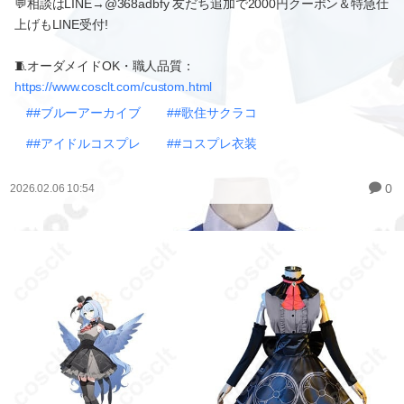
💬相談はLINE→@368adbfy 友だち追加で2000円クーポン＆特急仕
上げもLINE受付!
🧵オーダメイドOK・職人品質：
https://www.cosclt.com/custom.html
##ブルーアーカイブ
##歌住サクラコ
##アイドルコスプレ
##コスプレ衣装
0
2026.02.06 10:54