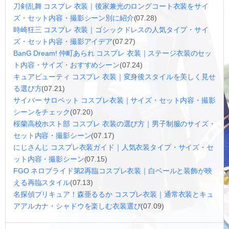
刀剣乱舞 コスプレ 衣装｜後家兼光のロングコート衣装をサイ
ズ・セット内容・撮影シーン別に紹介
(07.28)
時崎狂三 コスプレ 衣装｜ゴシックドレスの人気タイプ・サイ
ズ・セット内容・撮影アイデア
(07.27)
BanG Dream! 仲町あられ コスプレ 衣装｜ステージ衣装のセッ
ト内容・サイズ・おすすめシーン
(07.24)
キュアビューティ コスプレ 衣装｜変身後スタイルを美しく見せ
る選び方
(07.21)
サイバー サロペット コスプレ衣装｜サイズ・セット内容・撮影
シーンをチェック
(07.20)
桜蘭高校ホスト部 コスプレ 衣装の選び方｜男子制服のサイズ・
セット内容・撮影シーン
(07.17)
にじさんじ コスプレ衣装ガイド｜人気衣装タイプ・サイズ・セ
ット内容・撮影シーン
(07.15)
FGO ネロブライド第2再臨コスプレ衣装｜白ベールと装飾が映
える再臨スタイル
(07.13)
名探偵プリキュア！森亜るるか コスプレ衣装｜通常衣装とキュ
アアルカナ・シャドウを楽しむ衣装選び
(07.09)