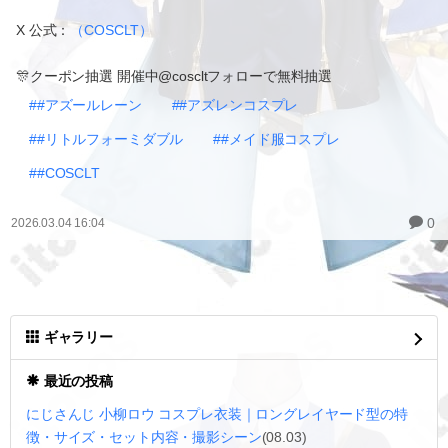
X 公式：
（COSCLT）
🎊クーポン抽選 開催中@coscltフォローで無料抽選
##アズールレーン
##アズレンコスプレ
##リトルフォーミダブル
##メイド服コスプレ
##COSCLT
0
2026.03.04 16:04
ギャラリー
最近の投稿
にじさんじ 小柳ロウ コスプレ衣装｜ロングレイヤード型の特
徴・サイズ・セット内容・撮影シーン
(08.03)