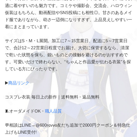
適に着やすいのも魅力です。コミケや撮影会、交流会、ハロウィン
仮装はもちろん、動画配信やSNS投稿にも相性◎。甘さのあるメイ
ド服でありながら、幼さ一辺倒になりすぎず、上品見えしやすい一
着にまとまっています。
サイズはS・M・L展開。加工に7～15営業日、配送に5～7営業日
で、合計12～22営業日程度でお届け。大切に保管するなら、清潔
で乾いた状態を保ち、鋭いものとの接触を避けるのがおすすめで
す。可愛いだけで終わらない、“ちゃんと作品愛が伝わる衣装”を探
している方にぴったりです。
▶️
商品リンク
コスプレ衣装 毎日上の新作｜送料無料・返品無料
🧵オーダメイドOK・
職人品質
💬相談はLINE→@600rcvvo友だち追加で2000円クーポン＆特急仕
上げもLINE受付!