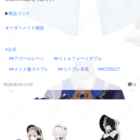
▶️
商品リンク
オーダーメイド相談
X公式
##アズールレーン
##リトルフォーミダブル
##メイド服コスプレ
##コスプレ衣装
##COSCLT
0
2026.06.04 12:50