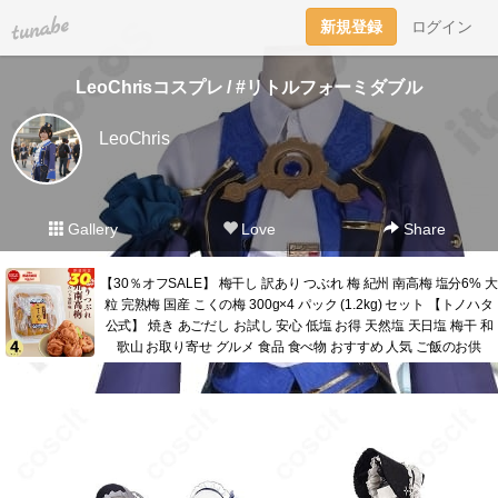
tuna.be
新規登録
ログイン
LeoChrisコスプレ / #リトルフォーミダブル
LeoChris
Gallery
Love
Share
【30％オフSALE】 梅干し 訳あり つぶれ 梅 紀州 南高梅 塩分6% 大
粒 完熟梅 国産 こくの梅 300g×4 パック (1.2kg) セット 【トノハタ
公式】 焼き あごだし お試し 安心 低塩 お得 天然塩 天日塩 梅干 和
歌山 お取り寄せ グルメ 食品 食べ物 おすすめ 人気 ご飯のお供