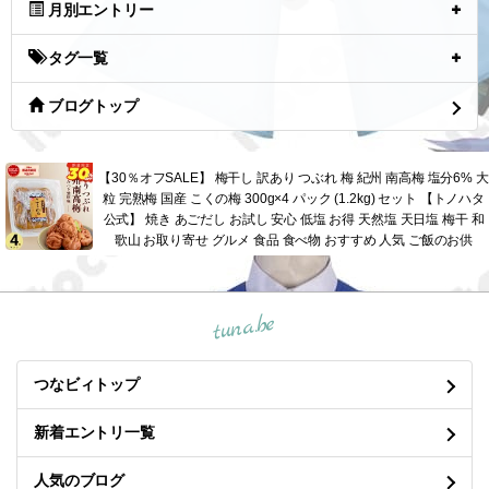
月別エントリー
タグ一覧
ブログトップ
【30％オフSALE】 梅干し 訳あり つぶれ 梅 紀州 南高梅 塩分6% 大
粒 完熟梅 国産 こくの梅 300g×4 パック (1.2kg) セット 【トノハタ
公式】 焼き あごだし お試し 安心 低塩 お得 天然塩 天日塩 梅干 和
歌山 お取り寄せ グルメ 食品 食べ物 おすすめ 人気 ご飯のお供
tuna.be
つなビィトップ
新着エントリ一覧
人気のブログ