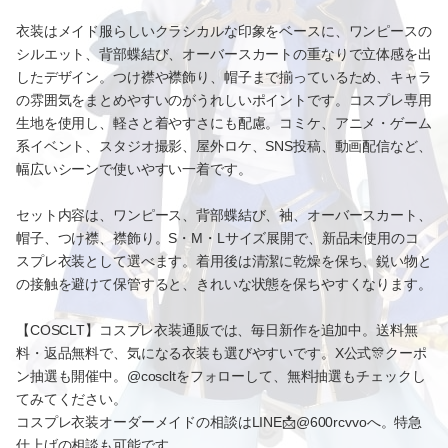
衣装はメイド服らしいクラシカルな印象をベースに、ワンピースの
シルエット、背部蝶結び、オーバースカートの重なりで立体感を出
したデザイン。つけ襟や襟飾り、帽子まで揃っているため、キャラ
の雰囲気をまとめやすいのがうれしいポイントです。コスプレ専用
生地を使用し、軽さと着やすさにも配慮。コミケ、アニメ・ゲーム
系イベント、スタジオ撮影、屋外ロケ、SNS投稿、動画配信など、
幅広いシーンで使いやすい一着です。
セット内容は、ワンピース、背部蝶結び、袖、オーバースカート、
帽子、つけ襟、襟飾り。S・M・Lサイズ展開で、新品未使用のコ
スプレ衣装として選べます。着用後は清潔に乾燥を保ち、鋭い物と
の接触を避けて保管すると、きれいな状態を保ちやすくなります。
【COSCLT】コスプレ衣装通販では、毎日新作を追加中。送料無
料・返品無料で、気になる衣装も選びやすいです。X公式🎊クーポ
ン抽選も開催中。@coscltをフォローして、無料抽選もチェックし
てみてください。
コスプレ衣装オーダーメイドの相談はLINE📩@600rcvvoへ。特急
仕上げの相談も可能です。